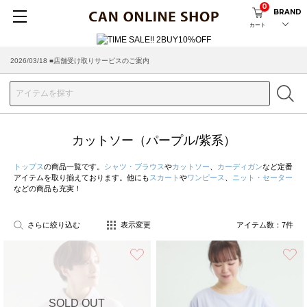
0
BRAND
カート
2026/03/18 ■店舗受け取りサービスのご案内
カットソー（パープル/紫系）
トップス
の商品一覧です。
シャツ・ブラウス
や
カットソー
、
カーディガン
など定番
アイテムを取り揃えております。他にも
スカート
や
ワンピース
、
ニット・セーター
などの商品も充実！
さらに絞り込む
表示変更
アイテム数：
7
件
お気に入り
SOLD OUT