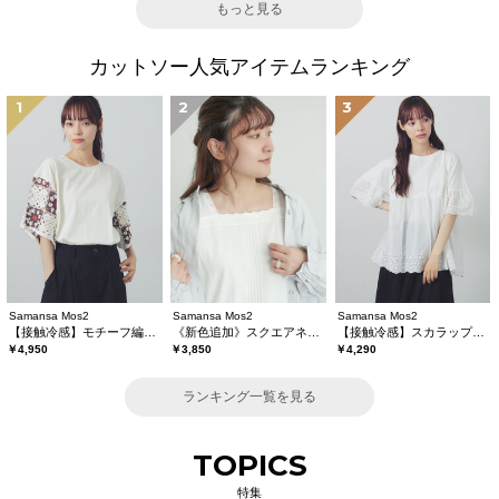
もっと見る
カットソー人気アイテムランキング
1
2
3
Samansa Mos2
Samansa Mos2
Samansa Mos2
【接触冷感】モチーフ編みコンビカットソー
《新色追加》スクエアネックレースノースリーブ【接触冷感】
【接触冷感】スカラップレース切替カットソー
￥4,950
￥3,850
￥4,290
ランキング一覧を見る
TOPICS
特集