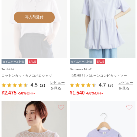
再入荷受付
タイムセール対象
SALE
タイムセール対象
SALE
Te chichi
Samansa Mos2
コットンカットカノコポロシャツ
【多機能】バルーンコンビカットソー
レビュー
レビュー
4.5
4.7
（2）
（3）
を見る
を見る
¥2,475
¥1,540
-50%OFF-
-60%OFF-
お気に入り