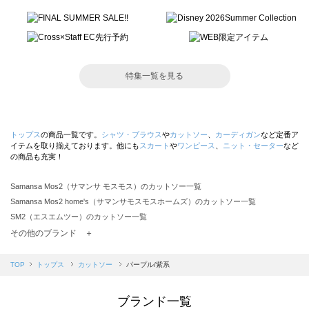
特集一覧を見る
トップス
の商品一覧です。
シャツ・ブラウス
や
カットソー
、
カーディガン
など定番ア
イテムを取り揃えております。他にも
スカート
や
ワンピース
、
ニット・セーター
など
の商品も充実！
Samansa Mos2（サマンサ モスモス）のカットソー一覧
Samansa Mos2 home's（サマンサモスモスホームズ）のカットソー一覧
SM2（エスエムツー）のカットソー一覧
TSUHARU by Samansa Mos2（ツハルバイサマンサモスモス）のカットソー一覧
その他のブランド ＋
sm2rhythm（サマンサモスモス リズム）のカットソー一覧
Samansa Mos2 blue（サマンサモスモス ブルー）のカットソー一覧
TOP
トップス
カットソー
パープル/紫系
Samansa Mos2 Lagom（サマンサモスモス ラーゴム）のカットソー一覧
ehka sopo（エヘカソポ）のカットソー一覧
ブランド一覧
sō4ū（ソウフォーユー）のカットソー一覧