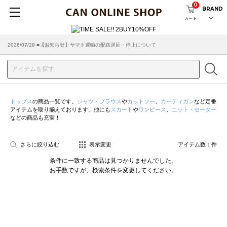
0
BRAND
カート
2026/07/29 ■【お知らせ】ヤマト運輸の配送遅延・停止について
2026/03/18 ■店舗受け取りサービスのご案内
トップス
の商品一覧です。
シャツ・ブラウス
や
カットソー
、
カーディガン
など定番
アイテムを取り揃えております。他にも
スカート
や
ワンピース
、
ニット・セーター
などの商品も充実！
さらに絞り込む
表示変更
アイテム数：
件
条件に一致する商品は見つかりませんでした。
お手数ですが、検索条件を変更してください。