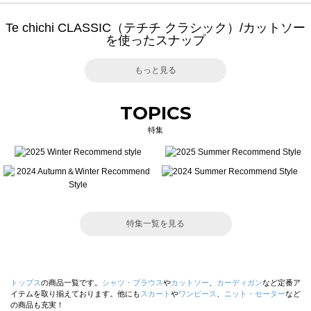
Te chichi CLASSIC（テチチ クラシック）/カットソー
を使ったスナップ
もっと見る
TOPICS
特集
特集一覧を見る
トップス
の商品一覧です。
シャツ・ブラウス
や
カットソー
、
カーディガン
など定番ア
イテムを取り揃えております。他にも
スカート
や
ワンピース
、
ニット・セーター
など
の商品も充実！