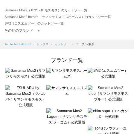
Samansa Mos2（サマンサ モスモス）のカットソー一覧
Samansa Mos2 home's（サマンサモスモスホームズ）のカットソー一覧
SM2（エスエムツー）のカットソー一覧
TSUHARU by Samansa Mos2（ツハルバイサマンサモスモス）のカットソー一覧
その他のブランド ＋
sm2rhythm（サマンサモスモス リズム）のカットソー一覧
Samansa Mos2 blue（サマンサモスモス ブルー）のカットソー一覧
Te chichi CLASSIC
トップス
カットソー
パープル/紫系
Samansa Mos2 Lagom（サマンサモスモス ラーゴム）のカットソー一覧
ehka sopo（エヘカソポ）のカットソー一覧
ブランド一覧
sō4ū（ソウフォーユー）のカットソー一覧
Te chichi（テチチ）のカットソー一覧
Te chichi CLASSIC（テチチ クラシック）のカットソー一覧
Te chichi TERRASSE（テチチ テラス）のカットソー一覧
Lugnoncure（ルノンキュール）のカットソー一覧
BETTY'S BLUE（べティーズブルー）のカットソー一覧
Wpc.（ワールドパーティー）のカットソー一覧