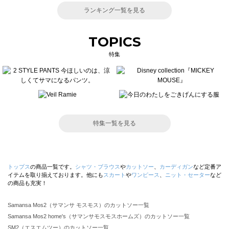
ランキング一覧を見る
TOPICS
特集
特集一覧を見る
トップス
の商品一覧です。
シャツ・ブラウス
や
カットソー
、
カーディガン
など定番ア
イテムを取り揃えております。他にも
スカート
や
ワンピース
、
ニット・セーター
など
の商品も充実！
Samansa Mos2（サマンサ モスモス）のカットソー一覧
Samansa Mos2 home's（サマンサモスモスホームズ）のカットソー一覧
SM2（エスエムツー）のカットソー一覧