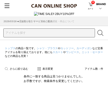
0
BRAND
カート
2026/07/29 ■【お知らせ】ヤマト運輸の配送遅延・停止について
2026/03/18 ■店舗受け取りサービスのご案内
トップス
の商品一覧です。
シャツ・ブラウス
や
カットソー
、
カーディガン
など定番
アイテムを取り揃えております。他にも
スカート
や
ワンピース
、
ニット・セーター
などの商品も充実！
さらに絞り込む
表示変更
アイテム数：
件
条件に一致する商品は見つかりませんでした。
お手数ですが、検索条件を変更してください。