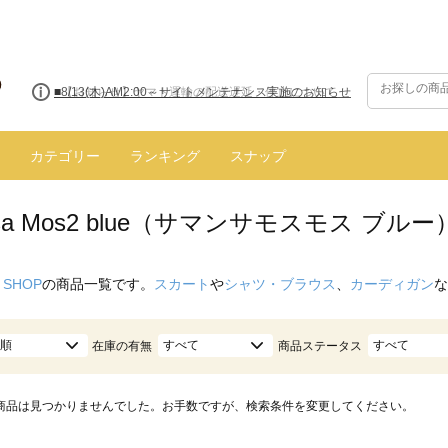
■8/13(木)AM2:00～サイトメンテナンス実施のお知らせ
カテゴリー
ランキング
スナップ
nsa Mos2 blue（サマンサモスモス ブル
 SHOP
の商品一覧です。
スカート
や
シャツ・ブラウス
、
カーディガン
な
順
すべて
すべて
在庫の有無
商品ステータス
商品は見つかりませんでした。お手数ですが、検索条件を変更してください。