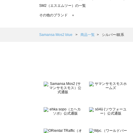
SM2（エスエムツー）の一覧
TSUHARU by Samansa Mos2（ツハルバイサマンサモ
その他のブランド ＋
sm2rhythm（サマンサモスモス リズム）の一覧
Samansa Mos2 blue（サマンサモスモス ブルー）の一覧
Samansa Mos2 Lagom（サマンサモスモス ラーゴム）の
Samansa Mos2 blue
商品一覧
シルバー/銀系
ehka sopo（エヘカソポ）の一覧
sō4ū（ソウフォーユー）の一覧
Te chichi（テチチ）の一覧
Te chichi CLASSIC（テチチ クラシック）の一覧
Te chichi TERRASSE（テチチ テラス）の一覧
Lugnoncure（ルノンキュール）の一覧
BETTY'S BLUE（べティーズブルー）の一覧
Wpc.（ワールドパーティー）の一覧