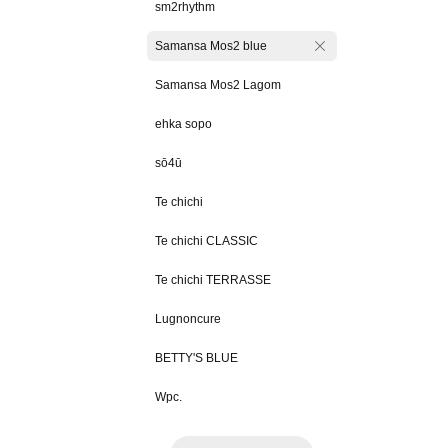
sm2rhythm
Samansa Mos2 blue
Samansa Mos2 Lagom
ehka sopo
sō4ū
Te chichi
Te chichi CLASSIC
Te chichi TERRASSE
Lugnoncure
BETTY'S BLUE
Wpc.