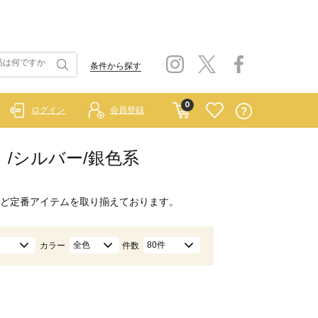
条件から探す
0
ログイン
会員登録
ー）/シルバー/銀色系
ど定番アイテムを取り揃えております。
全色
80件
カラー
件数