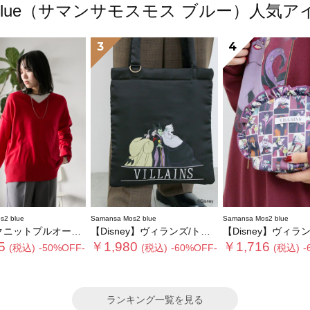
os2 blue（サマンサモスモス ブルー）人
3
4
s2 blue
Samansa Mos2 blue
Samansa Mos2 blue
ニットプルオーバー
【Disney】ヴィランズ/トートバッグ
【Disney】ヴィランズ/フ
5
￥1,980
￥1,716
(税込)
-50%OFF-
(税込)
-60%OFF-
(税込)
-
ランキング一覧を見る