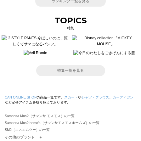
ランキング一覧を見る
TOPICS
特集
特集一覧を見る
CAN ONLINE SHOP
の商品一覧です。
スカート
や
シャツ・ブラウス
、
カーディガン
など定番アイテムを取り揃えております。
Samansa Mos2（サマンサ モスモス）の一覧
Samansa Mos2 home's（サマンサモスモスホームズ）の一覧
SM2（エスエムツー）の一覧
TSUHARU by Samansa Mos2（ツハルバイサマンサモスモス）の一覧
その他のブランド ＋