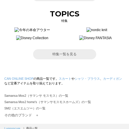
TOPICS
特集
特集一覧を見る
CAN ONLINE SHOP
の商品一覧です。
スカート
や
シャツ・ブラウス
、
カーディガン
など定番アイテムを取り揃えております。
Samansa Mos2（サマンサ モスモス）の一覧
Samansa Mos2 home's（サマンサモスモスホームズ）の一覧
SM2（エスエムツー）の一覧
TSUHARU by Samansa Mos2（ツハルバイサマンサモスモス）の一覧
その他のブランド ＋
sm2rhythm（サマンサモスモス リズム）の一覧
Samansa Mos2 blue（サマンサモスモス ブルー）の一覧
Lugnoncure
商品一覧