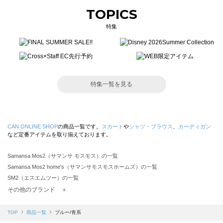
TOPICS
特集
特集一覧を見る
CAN ONLINE SHOP
の商品一覧です。
スカート
や
シャツ・ブラウス
、
カーディガン
など定番アイテムを取り揃えております。
Samansa Mos2（サマンサ モスモス）の一覧
Samansa Mos2 home's（サマンサモスモスホームズ）の一覧
SM2（エスエムツー）の一覧
TSUHARU by Samansa Mos2（ツハルバイサマンサモスモス）の一覧
その他のブランド ＋
sm2rhythm（サマンサモスモス リズム）の一覧
Samansa Mos2 blue（サマンサモスモス ブルー）の一覧
TOP
商品一覧
ブルー/青系
Samansa Mos2 Lagom（サマンサモスモス ラーゴム）の一覧