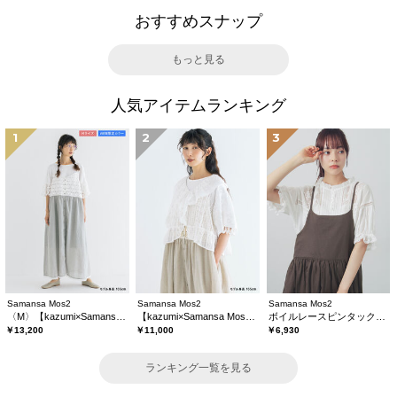
おすすめスナップ
もっと見る
人気アイテムランキング
1
2
3
Samansa Mos2
Samansa Mos2
Samansa Mos2
〈M〉【kazumi×Samansa Mos2】キャミワンピース《WEB限定カラーあり》
【kazumi×Samansa Mos2】レースフリルブラウス
ボイルレースピンタックブラウス
￥13,200
￥11,000
￥6,930
ランキング一覧を見る