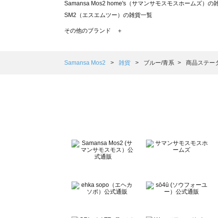
Samansa Mos2 home's（サマンサモスモスホームズ）
SM2（エスエムツー）の雑貨一覧
TSUHARU by Samansa Mos2（ツハルバイサマンサ
その他のブランド ＋
sm2rhythm（サマンサモスモス リズム）の雑貨一覧
Samansa Mos2 blue（サマンサモスモス ブルー）の雑貨
Samansa Mos2 Lagom（サマンサモスモス ラーゴム）
Samansa Mos2
雑貨
ブルー/青系
商品ステー
ehka sopo（エヘカソポ）の雑貨一覧
sō4ū（ソウフォーユー）の雑貨一覧
Te chichi（テチチ）の雑貨一覧
Te chichi CLASSIC（テチチ クラシック）の雑貨一覧
Te chichi TERRASSE（テチチ テラス）の雑貨一覧
Lugnoncure（ルノンキュール）の雑貨一覧
BETTY'S BLUE（べティーズブルー）の雑貨一覧
Wpc.（ワールドパーティー）の雑貨一覧