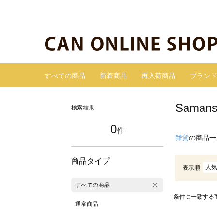
すべての商品
新着商品
再入荷商品
ブランド
Sama
検索結果
0
件
雑貨
の商品一
商品タイプ
人気
表示順
すべての商品
条件に一致する
通常商品