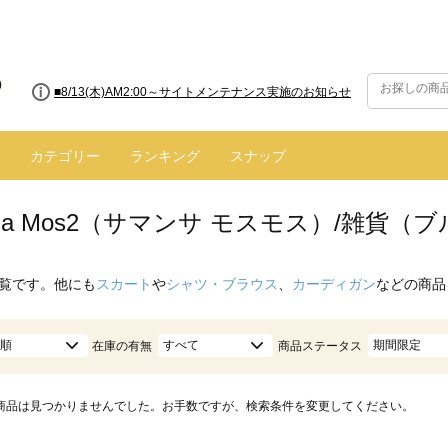
■8/13(木)AM2:00～サイトメンテナンス実施のお知らせ
カテゴリー
ランキング
スナップ
nsa Mos2（サマンサ モスモス）/雑貨（
覧です。他にも
スカート
や
シャツ・ブラウス
、
カーディガン
などの商品
順
すべて
期間限定
在庫の有無
商品ステータス
商品は見つかりませんでした。お手数ですが、検索条件を変更してください。