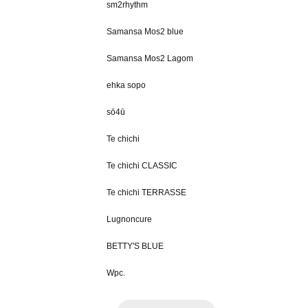
sm2rhythm
Samansa Mos2 blue
Samansa Mos2 Lagom
ehka sopo
sō4ū
Te chichi
Te chichi CLASSIC
Te chichi TERRASSE
Lugnoncure
BETTY'S BLUE
Wpc.