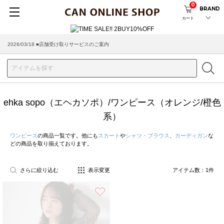
0
BRAND
カート
2026/03/18 ■店舗受け取りサービスのご案内
ehka sopo（エヘカソポ）/ワンピース（オレンジ/橙色
系）
ワンピース
の商品一覧です。他にも
スカート
や
シャツ・ブラウス
、
カーディガン
な
どの商品を取り揃えております。
さらに絞り込む
表示変更
アイテム数：
1
件
お気に入り