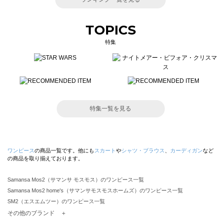
TOPICS
特集
特集一覧を見る
ワンピース
の商品一覧です。他にも
スカート
や
シャツ・ブラウス
、
カーディガン
など
の商品を取り揃えております。
Samansa Mos2（サマンサ モスモス）のワンピース一覧
Samansa Mos2 home's（サマンサモスモスホームズ）のワンピース一覧
SM2（エスエムツー）のワンピース一覧
TSUHARU by Samansa Mos2（ツハルバイサマンサモスモス）のワンピース一覧
その他のブランド ＋