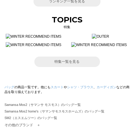
ランキング一覧を見る
TOPICS
特集
特集一覧を見る
バッグ
の商品一覧です。他にも
スカート
や
シャツ・ブラウス
、
カーディガン
などの商
品を取り揃えております。
Samansa Mos2（サマンサ モスモス）のバッグ一覧
Samansa Mos2 home's（サマンサモスモスホームズ）のバッグ一覧
SM2（エスエムツー）のバッグ一覧
TSUHARU by Samansa Mos2（ツハルバイサマンサモスモス）のバッグ一覧
その他のブランド ＋
sm2rhythm（サマンサモスモス リズム）のバッグ一覧