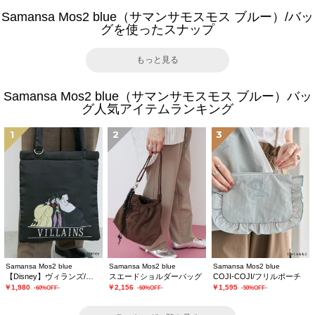
Samansa Mos2 blue（サマンサモスモス ブルー）/バッ
グを使ったスナップ
もっと見る
Samansa Mos2 blue（サマンサモスモス ブルー）バッ
グ人気アイテムランキング
1
2
3
Samansa Mos2 blue
Samansa Mos2 blue
Samansa Mos2 blue
【Disney】ヴィランズ/トートバッグ
スエードショルダーバッグ
COJI-COJI/フリルポーチ
￥1,980
￥2,156
￥1,595
-60%OFF-
-60%OFF-
-50%OFF-