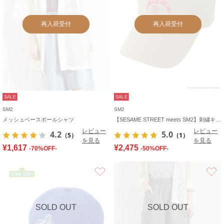
再入荷受付
再入荷受付
SALE
SALE
SM2
SM2
メッシュベースボールシャツ
【SESAME STREET meets SM2】刺繍キャップ
レビュー
レビュー
4.2
5.0
（5）
（1）
を見る
を見る
¥1,617
¥2,475
-70%OFF-
-50%OFF-
お気に入り
SOLD OUT
SOLD OUT