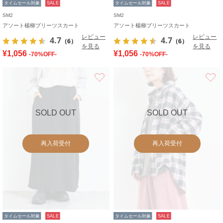
タイムセール対象
SALE
タイムセール対象
SALE
SM2
SM2
アソート楊柳プリーツスカート
アソート楊柳プリーツスカート
レビュー
レビュー
4.7
4.7
（6）
（6）
を見る
を見る
¥1,056
¥1,056
-70%OFF-
-70%OFF-
お気に入り
SOLD OUT
SOLD OUT
再入荷受付
再入荷受付
タイムセール対象
SALE
タイムセール対象
SALE