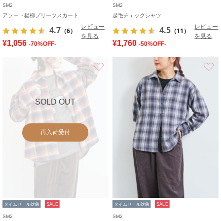
SM2
SM2
アソート楊柳プリーツスカート
起毛チェックシャツ
レビュー
レビュー
4.7
4.5
（6）
（11）
を見る
を見る
¥1,056
¥1,760
-70%OFF-
-50%OFF-
お気に入り
SOLD OUT
再入荷受付
タイムセール対象
SALE
タイムセール対象
SALE
SM2
SM2