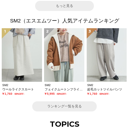
もっと見る
SM2（エスエムツー）人気アイテムランキング
1
2
3
SM2
SM2
SM2
ウールライクスカート
フェイクムートンフライトジャケット
起毛カットツイルパンツ
￥1,760
￥5,995
￥1,760
-50%OFF-
-50%OFF-
-50%OFF-
ランキング一覧を見る
TOPICS