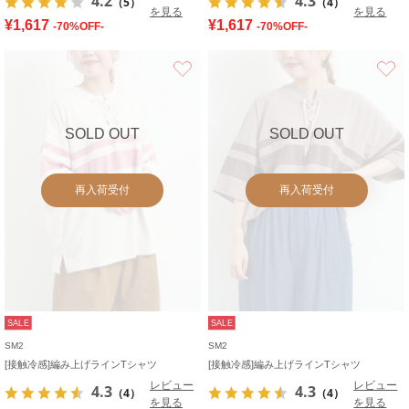
4.2
4.3
（5）
（4）
を見る
を見る
¥1,617
¥1,617
-70%OFF-
-70%OFF-
お気に入り
SOLD OUT
SOLD OUT
再入荷受付
再入荷受付
SALE
SALE
SM2
SM2
[接触冷感]編み上げラインTシャツ
[接触冷感]編み上げラインTシャツ
レビュー
レビュー
4.3
4.3
（4）
（4）
を見る
を見る