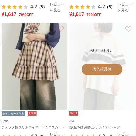
レビュー
レビュー
4.2
4.2
（5）
（5）
を見る
を見る
¥1,617
¥1,617
-70%OFF-
-70%OFF-
お気に入り
SOLD OUT
再入荷受付
タイムセール対象
SALE
SALE
SM2
SM2
チェック柄フリルティアードミニスカート
[接触冷感]編み上げラインTシャツ
レビュー
レビュー