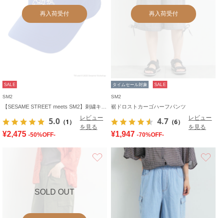
再入荷受付
再入荷受付
SALE
タイムセール対象
SALE
SM2
SM2
【SESAME STREET meets SM2】刺繍キャップ
裾ドロストカーゴハーフパンツ
レビュー
レビュー
5.0
4.7
（1）
（6）
を見る
を見る
¥2,475
¥1,947
-50%OFF-
-70%OFF-
お気に入り
SOLD OUT