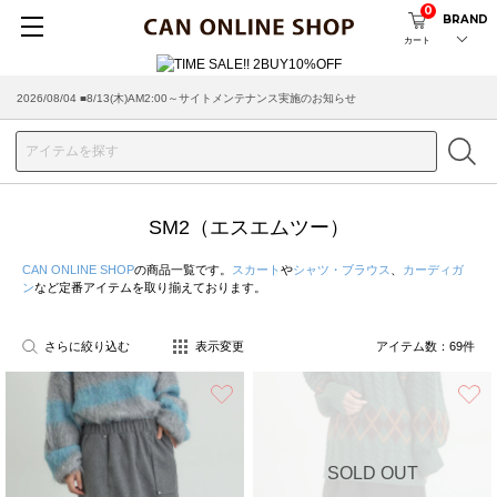
0
BRAND
カート
2026/07/29 ■【お知らせ】ヤマト運輸の配送遅延・停止について
SM2（エスエムツー）
CAN ONLINE SHOP
の商品一覧です。
スカート
や
シャツ・ブラウス
、
カーディガ
ン
など定番アイテムを取り揃えております。
さらに絞り込む
表示変更
アイテム数：
69
件
お気に入り
SOLD OUT