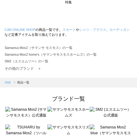
特集
CAN ONLINE SHOP
の商品一覧です。
スカート
や
シャツ・ブラウス
、
カーディガン
など定番アイテムを取り揃えております。
Samansa Mos2（サマンサ モスモス）の一覧
Samansa Mos2 home's（サマンサモスモスホームズ）の一覧
SM2（エスエムツー）の一覧
TSUHARU by Samansa Mos2（ツハルバイサマンサモスモス）の一覧
その他のブランド ＋
sm2rhythm（サマンサモスモス リズム）の一覧
Samansa Mos2 blue（サマンサモスモス ブルー）の一覧
SM2
商品一覧
Samansa Mos2 Lagom（サマンサモスモス ラーゴム）の一覧
ehka sopo（エヘカソポ）の一覧
ブランド一覧
sō4ū（ソウフォーユー）の一覧
Te chichi（テチチ）の一覧
Te chichi CLASSIC（テチチ クラシック）の一覧
Te chichi TERRASSE（テチチ テラス）の一覧
Lugnoncure（ルノンキュール）の一覧
BETTY'S BLUE（べティーズブルー）の一覧