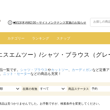
■8/13(木)AM2:00～サイトメンテナンス実施のお知らせ
カテゴリー
ランキング
スナップ
（エスエムツー）/シャツ・ブラウス（グレ
品一覧です。
シャツ・ブラウス
や
カットソー
、
カーディガン
など定番ア
、
ニット・セーター
などの商品も充実！
順
すべて
予約
在庫の有無
商品ステータス
商品は見つかりませんでした。お手数ですが、検索条件を変更してください。