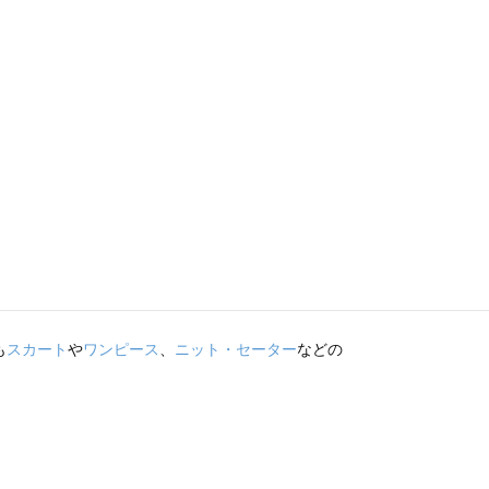
も
スカート
や
ワンピース
、
ニット・セーター
などの