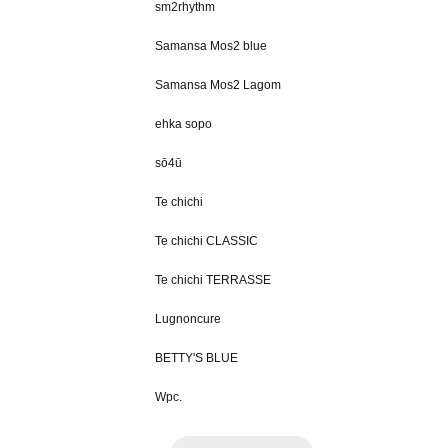
sm2rhythm
Samansa Mos2 blue
Samansa Mos2 Lagom
ehka sopo
sō4ū
Te chichi
Te chichi CLASSIC
Te chichi TERRASSE
Lugnoncure
BETTY'S BLUE
Wpc.