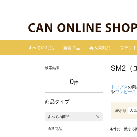
すべての商品
新着商品
再入荷商品
ブランド
SM2
検索結果
0
件
トップス
の商
や
ワンピース
商品タイプ
人気
表示順
すべての商品
通常商品
条件に一致する