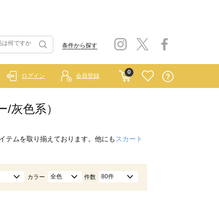
条件から探す
0
ログイン
会員登録
ー/灰色系）
イテムを取り揃えております。他にも
スカート
全色
80件
カラー
件数