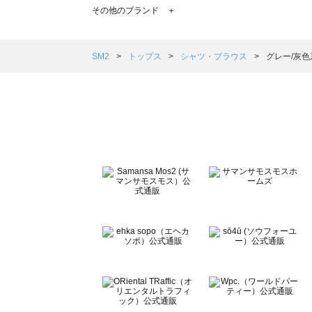
TSUHARU by Samansa Mos2（ツハルバイサマン
その他のブランド ＋
sm2rhythm（サマンサモスモス リズム）のシャツ・ブラ
Samansa Mos2 blue（サマンサモスモス ブルー）の
Samansa Mos2 Lagom（サマンサモスモス ラーゴム
SM2
トップス
シャツ・ブラウス
グレー/灰色
ehka sopo（エヘカソポ）のシャツ・ブラウス一覧
sō4ū（ソウフォーユー）のシャツ・ブラウス一覧
Te chichi（テチチ）のシャツ・ブラウス一覧
Te chichi CLASSIC（テチチ クラシック）のシャツ・ブ
Te chichi TERRASSE（テチチ テラス）のシャツ・ブラ
Lugnoncure（ルノンキュール）のシャツ・ブラウス一覧
BETTY'S BLUE（べティーズブルー）のシャツ・ブラウス
Wpc.（ワールドパーティー）のシャツ・ブラウス一覧