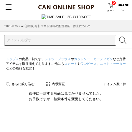
0
BRAND
カート
2026/07/29 ■【お知らせ】ヤマト運輸の配送遅延・停止について
2026/03/18 ■店舗受け取りサービスのご案内
トップス
の商品一覧です。
シャツ・ブラウス
や
カットソー
、
カーディガン
など定番
アイテムを取り揃えております。他にも
スカート
や
ワンピース
、
ニット・セーター
などの商品も充実！
さらに絞り込む
表示変更
アイテム数：
件
条件に一致する商品は見つかりませんでした。
お手数ですが、検索条件を変更してください。