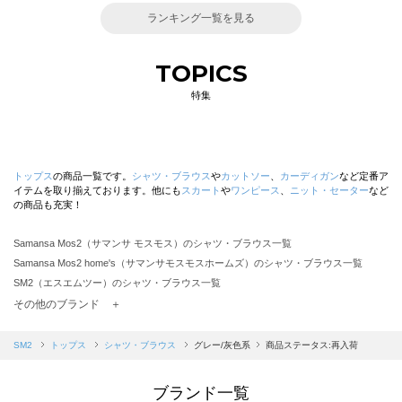
ランキング一覧を見る
TOPICS
特集
トップス
の商品一覧です。
シャツ・ブラウス
や
カットソー
、
カーディガン
など定番ア
イテムを取り揃えております。他にも
スカート
や
ワンピース
、
ニット・セーター
など
の商品も充実！
Samansa Mos2（サマンサ モスモス）のシャツ・ブラウス一覧
Samansa Mos2 home's（サマンサモスモスホームズ）のシャツ・ブラウス一覧
SM2（エスエムツー）のシャツ・ブラウス一覧
TSUHARU by Samansa Mos2（ツハルバイサマンサモスモス）のシャツ・ブラウス一覧
その他のブランド ＋
sm2rhythm（サマンサモスモス リズム）のシャツ・ブラウス一覧
Samansa Mos2 blue（サマンサモスモス ブルー）のシャツ・ブラウス一覧
SM2
トップス
シャツ・ブラウス
グレー/灰色系
商品ステータス:再入荷
Samansa Mos2 Lagom（サマンサモスモス ラーゴム）のシャツ・ブラウス一覧
ehka sopo（エヘカソポ）のシャツ・ブラウス一覧
ブランド一覧
sō4ū（ソウフォーユー）のシャツ・ブラウス一覧