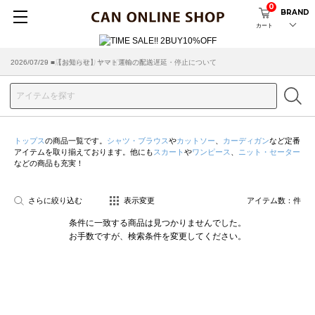
0
BRAND
カート
2026/07/29 ■【お知らせ】ヤマト運輸の配送遅延・停止について
2026/03/18 ■店舗受け取りサービスのご案内
トップス
の商品一覧です。
シャツ・ブラウス
や
カットソー
、
カーディガン
など定番
アイテムを取り揃えております。他にも
スカート
や
ワンピース
、
ニット・セーター
などの商品も充実！
さらに絞り込む
表示変更
アイテム数：
件
条件に一致する商品は見つかりませんでした。
お手数ですが、検索条件を変更してください。