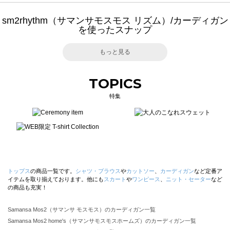
sm2rhythm（サマンサモスモス リズム）/カーディガン
を使ったスナップ
もっと見る
TOPICS
特集
トップス
の商品一覧です。
シャツ・ブラウス
や
カットソー
、
カーディガン
など定番ア
イテムを取り揃えております。他にも
スカート
や
ワンピース
、
ニット・セーター
など
の商品も充実！
Samansa Mos2（サマンサ モスモス）のカーディガン一覧
Samansa Mos2 home's（サマンサモスモスホームズ）のカーディガン一覧