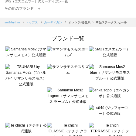
SM2（エスエムツー）のカーディガン一覧
TSUHARU by Samansa Mos2（ツハルバイサマンサモスモス）のカーディガン一覧
その他のブランド ＋
sm2rhythm（サマンサモスモス リズム）のカーディガン一覧
Samansa Mos2 blue（サマンサモスモス ブルー）のカーディガン一覧
sm2rhythm
トップス
カーディガン
オレンジ/橙色系
商品ステータス:セール
Samansa Mos2 Lagom（サマンサモスモス ラーゴム）のカーディガン一覧
ehka sopo（エヘカソポ）のカーディガン一覧
ブランド一覧
sō4ū（ソウフォーユー）のカーディガン一覧
Te chichi（テチチ）のカーディガン一覧
Te chichi CLASSIC（テチチ クラシック）のカーディガン一覧
Te chichi TERRASSE（テチチ テラス）のカーディガン一覧
Lugnoncure（ルノンキュール）のカーディガン一覧
BETTY'S BLUE（べティーズブルー）のカーディガン一覧
Wpc.（ワールドパーティー）のカーディガン一覧