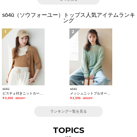
sō4ū（ソウフォーユー）トップス人気アイテムランキ
ング
1
2
sō4ū
sō4ū
ビスチェ付きニットカーディガン
メッシュニットプルオーバー
￥3,300
￥2,596
-60%OFF-
-60%OFF-
ランキング一覧を見る
TOPICS