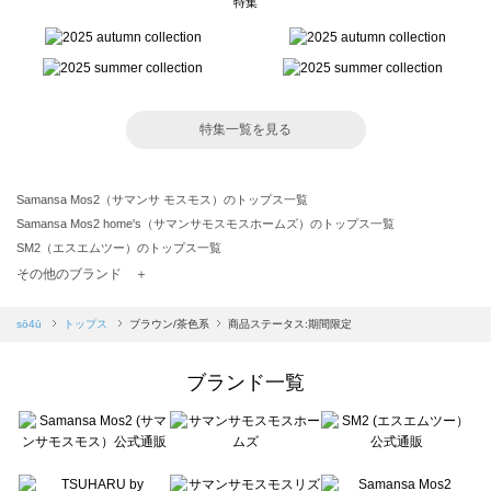
特集
特集一覧を見る
Samansa Mos2（サマンサ モスモス）のトップス一覧
Samansa Mos2 home's（サマンサモスモスホームズ）のトップス一覧
SM2（エスエムツー）のトップス一覧
TSUHARU by Samansa Mos2（ツハルバイサマンサモスモス）のトップス一覧
その他のブランド ＋
sm2rhythm（サマンサモスモス リズム）のトップス一覧
Samansa Mos2 blue（サマンサモスモス ブルー）のトップス一覧
sō4ū
トップス
ブラウン/茶色系
商品ステータス:期間限定
Samansa Mos2 Lagom（サマンサモスモス ラーゴム）のトップス一覧
ehka sopo（エヘカソポ）のトップス一覧
ブランド一覧
sō4ū（ソウフォーユー）のトップス一覧
Te chichi（テチチ）のトップス一覧
Te chichi CLASSIC（テチチ クラシック）のトップス一覧
Te chichi TERRASSE（テチチ テラス）のトップス一覧
Lugnoncure（ルノンキュール）のトップス一覧