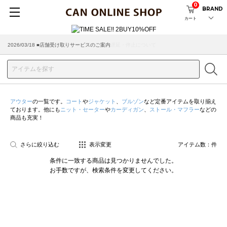
0
BRAND
カート
2026/07/29 ■【お知らせ】ヤマト運輸の配送遅延・停止について
2026/03/18 ■店舗受け取りサービスのご案内
アウター
の一覧です。
コート
や
ジャケット
、
ブルゾン
など定番アイテムを取り揃え
ております。他にも
ニット・セーター
や
カーディガン
、
ストール・マフラー
などの
商品も充実！
さらに絞り込む
表示変更
アイテム数：
件
条件に一致する商品は見つかりませんでした。
お手数ですが、検索条件を変更してください。