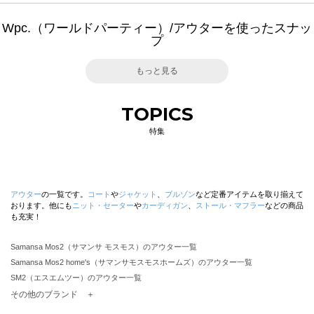
Wpc.（ワールドパーティー）/アウターを使ったスナッ
プ
もっと見る
TOPICS
特集
アウター
の一覧です。
コート
や
ジャケット
、
ブルゾン
など定番アイテムを取り揃えて
おります。他にも
ニット・セーター
や
カーディガン
、
ストール・マフラー
などの商品
も充実！
Samansa Mos2（サマンサ モスモス）のアウター一覧
Samansa Mos2 home's（サマンサモスモスホームズ）のアウター一覧
SM2（エスエムツー）のアウター一覧
TSUHARU by Samansa Mos2（ツハルバイサマンサモスモス）のアウター一覧
その他のブランド ＋
sm2rhythm（サマンサモスモス リズム）のアウター一覧