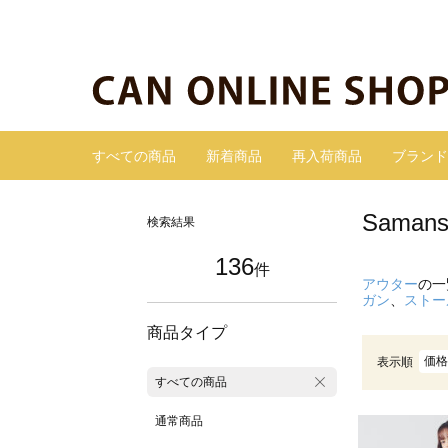
すべての商品
新着商品
再入荷商品
ブランド
Sama
検索結果
136
件
アウター
の一
ガン
、
ストー
商品タイプ
価格
表示順
すべての商品
通常商品