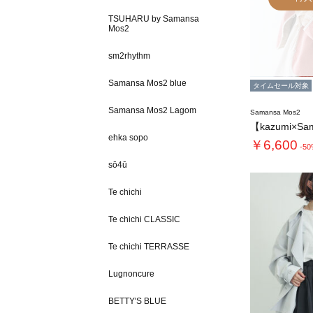
TSUHARU by Samansa
Mos2
sm2rhythm
Samansa Mos2 blue
タイムセール対象
Samansa Mos2 Lagom
Samansa Mos2
ehka sopo
￥6,600
-5
sō4ū
Te chichi
Te chichi CLASSIC
Te chichi TERRASSE
Lugnoncure
BETTY'S BLUE