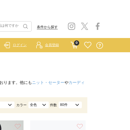
条件から探す
0
ログイン
会員登録
おります。他にも
ニット・セーター
や
カーディ
全色
80件
カラー
件数
お気に入り
お気に入り