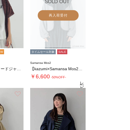
SOLD OUT
再入荷受付
EW
タイムセール対象
SALE
Samansa Mos2
オーバーレースフードジャケット
【kazumi×Samansa Mos2】リ…
￥6,600
-50%OFF-
レ
ビ
ュ
お気に入り
お気に入り
4.9
（53）
ー
を
見
る