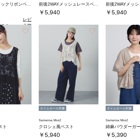
レース×ピンタックリボンベスト《限定カラーあ…
前後2WAYメッシュレースベスト
￥5,940
￥5,940
レビ
ュー
5.0
（1）
を見
お気に入り
お気に入り
る
タイムセール対象
タイムセール対象
Samansa Mos2
Samansa Mos2
スト
クロシェ風ベスト
￥5,940
￥5,390