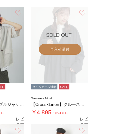
お気に入り
お気に入り
SOLD OUT
再入荷受付
ALE
タイムセール対象
SALE
Samansa Mos2
裾レース5分袖ダブルジャケット
【Cross×Linen】クルーネックジャケ…
￥4,895
FF-
-50%OFF-
レビ
レビ
ュー
ュー
0
4.3
（1）
（9）
を見
を見
お気に入り
お気に入り
る
る