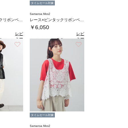
タイムセール対象
Samansa Mos2
レース×ピンタックリボンベスト《限定カラーあ…
レース×ピンタックリボンベスト《限定カラーあ…
￥6,050
レビ
レビ
ュー
ュー
0
5.0
（1）
（1）
を見
を見
お気に入り
お気に入り
る
る
タイムセール対象
Samansa Mos2