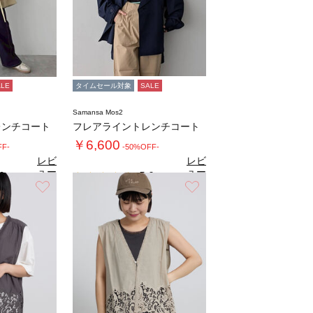
ALE
タイムセール対象
SALE
Samansa Mos2
レンチコート
フレアライントレンチコート
￥6,600
FF-
-50%OFF-
レビ
レビ
ュー
ュー
0
5.0
（1）
（1）
を見
を見
お気に入り
お気に入り
る
る