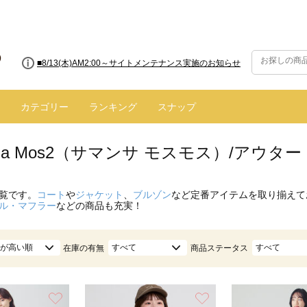
■8/13(木)AM2:00～サイトメンテナンス実施のお知らせ
■【お知らせ】ヤマト運輸の配送遅延・停止について
カテゴリー
ランキング
スナップ
nsa Mos2（サマンサ モスモス）/アウター
覧です。
コート
や
ジャケット
、
ブルゾン
など定番アイテムを取り揃えて
ル・マフラー
などの商品も充実！
が高い順
すべて
すべて
在庫の有無
商品ステータス
お気に入り
お気に入り