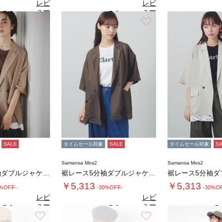
レビ
レビ
ュー
ュー
5.0
5.0
（1）
（1）
を見
を見
お気に入り
お気に入り
る
る
SALE
タイムセール対象
SALE
タイムセール対象
S
Samansa Mos2
Samansa Mos2
裾レース5分袖ダブルジャケット
裾レース5分袖ダブルジャケット
￥5,313
￥5,313
0%OFF-
-30%OFF-
-30%O
レビ
レビ
ュー
ュー
5.0
5.0
5.
（1）
（1）
を見
を見
お気に入り
お気に入り
る
る