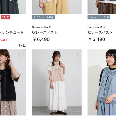
SALE
タイムセール対象
タイムセール対象
Samansa Mos2
Samansa Mos2
トレンチコート
裾レースベスト
裾レースベスト
￥6,490
￥6,490
0%OFF-
レビ
ュー
5.0
（1）
を見
お気に入り
お気に入り
る