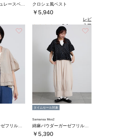
前後2WAYメッシュレースベスト
クロシェ風ベスト
￥5,940
レビ
ュー
5.0
（1）
を見
お気に入り
お気に入り
る
タイムセール対象
Samansa Mos2
綿麻パウダーガーゼフリルベスト
綿麻パウダーガーゼフリルベスト
￥5,390