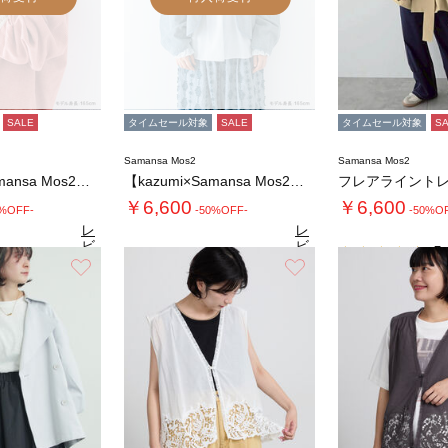
SALE
タイムセール対象
SALE
タイムセール対象
S
Samansa Mos2
Samansa Mos2
【kazumi×Samansa Mos2】リ…
【kazumi×Samansa Mos2】リ…
フレアライント
￥6,600
￥6,600
0%OFF-
-50%OFF-
-50%O
レ
レ
ビ
ビ
5.
ュ
ュ
お気に入り
お気に入り
4.9
4.9
（53）
ー
（53）
ー
を
を
見
見
る
る