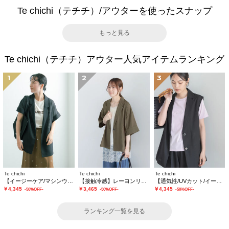
Te chichi（テチチ）/アウターを使ったスナップ
もっと見る
Te chichi（テチチ）アウター人気アイテムランキング
1
2
3
Te chichi
Te chichi
Te chichi
【イージーケア/マシンウォッシャブル】メッシュフレンチスリーブジャケット
【接触冷感】レーヨンリネンジャケット(セットアップ可)
【通気性/UVカット/イージーケア】麻混プリペラジレ(セットアップ可)
￥4,345
￥3,465
￥4,345
-50%OFF-
-50%OFF-
-50%OFF-
ランキング一覧を見る