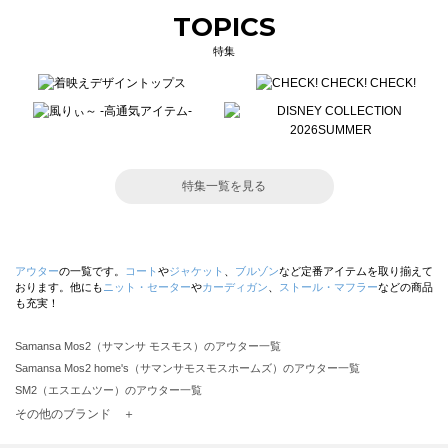
TOPICS
特集
特集一覧を見る
アウター
の一覧です。
コート
や
ジャケット
、
ブルゾン
など定番アイテムを取り揃えて
おります。他にも
ニット・セーター
や
カーディガン
、
ストール・マフラー
などの商品
も充実！
Samansa Mos2（サマンサ モスモス）のアウター一覧
Samansa Mos2 home's（サマンサモスモスホームズ）のアウター一覧
SM2（エスエムツー）のアウター一覧
TSUHARU by Samansa Mos2（ツハルバイサマンサモスモス）のアウター一覧
その他のブランド ＋
sm2rhythm（サマンサモスモス リズム）のアウター一覧