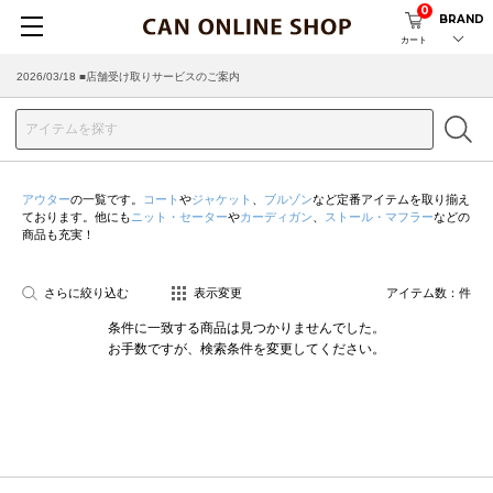
0
BRAND
カート
2026/03/18 ■店舗受け取りサービスのご案内
アウター
の一覧です。
コート
や
ジャケット
、
ブルゾン
など定番アイテムを取り揃え
ております。他にも
ニット・セーター
や
カーディガン
、
ストール・マフラー
などの
商品も充実！
さらに絞り込む
表示変更
アイテム数：
件
条件に一致する商品は見つかりませんでした。
お手数ですが、検索条件を変更してください。