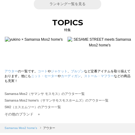
ランキング一覧を見る
TOPICS
特集
アウター
の一覧です。
コート
や
ジャケット
、
ブルゾン
など定番アイテムを取り揃えて
おります。他にも
ニット・セーター
や
カーディガン
、
ストール・マフラー
などの商品
も充実！
Samansa Mos2（サマンサ モスモス）のアウター一覧
Samansa Mos2 home's（サマンサモスモスホームズ）のアウター一覧
SM2（エスエムツー）のアウター一覧
TSUHARU by Samansa Mos2（ツハルバイサマンサモスモス）のアウター一覧
その他のブランド ＋
sm2rhythm（サマンサモスモス リズム）のアウター一覧
Samansa Mos2 blue（サマンサモスモス ブルー）のアウター一覧
Samansa Mos2 home's
アウター
Samansa Mos2 Lagom（サマンサモスモス ラーゴム）のアウター一覧