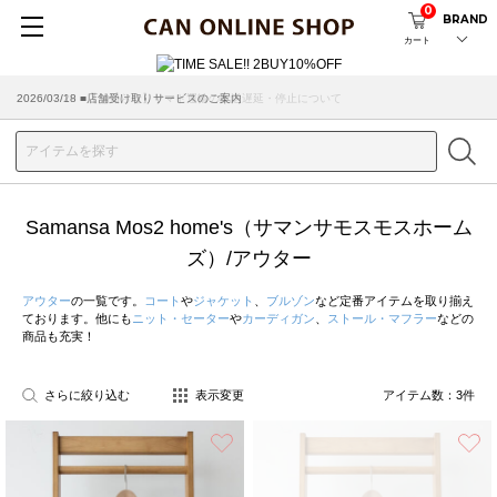
0
BRAND
カート
2026/07/29 ■【お知らせ】ヤマト運輸の配送遅延・停止について
2026/03/18 ■店舗受け取りサービスのご案内
Samansa Mos2 home's（サマンサモスモスホーム
ズ）/アウター
アウター
の一覧です。
コート
や
ジャケット
、
ブルゾン
など定番アイテムを取り揃え
ております。他にも
ニット・セーター
や
カーディガン
、
ストール・マフラー
などの
商品も充実！
さらに絞り込む
表示変更
アイテム数：
3
件
お気に入り