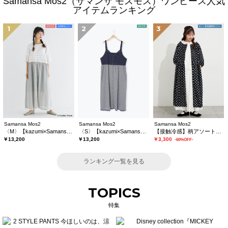
Samansa Mos2（サマンサ モスモス）ワンピース人気
アイテムランキング
1
2
3
Samansa Mos2
Samansa Mos2
Samansa Mos2
〈M〉【kazumi×Samansa Mos2】キャミワンピース《WEB限定カラーあり》
〈S〉【kazumi×Samansa Mos2】キャミワンピース《WEB限定カラーあり》
【接触冷感】柄アソートワンピース《限定カラーあり》
￥13,200
￥13,200
￥3,300
-60%OFF-
ランキング一覧を見る
TOPICS
特集