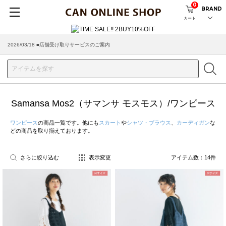
0
BRAND
カート
2026/03/18 ■店舗受け取りサービスのご案内
Samansa Mos2（サマンサ モスモス）/ワンピース
ワンピース
の商品一覧です。他にも
スカート
や
シャツ・ブラウス
、
カーディガン
な
どの商品を取り揃えております。
さらに絞り込む
表示変更
アイテム数：
14
件