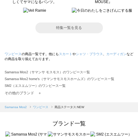
特集一覧を見る
ワンピース
の商品一覧です。他にも
スカート
や
シャツ・ブラウス
、
カーディガン
など
の商品を取り揃えております。
Samansa Mos2（サマンサ モスモス）のワンピース一覧
Samansa Mos2 home's（サマンサモスモスホームズ）のワンピース一覧
SM2（エスエムツー）のワンピース一覧
TSUHARU by Samansa Mos2（ツハルバイサマンサモスモス）のワンピース一覧
その他のブランド ＋
sm2rhythm（サマンサモスモス リズム）のワンピース一覧
Samansa Mos2 blue（サマンサモスモス ブルー）のワンピース一覧
Samansa Mos2
ワンピース
商品ステータス:NEW
Samansa Mos2 Lagom（サマンサモスモス ラーゴム）のワンピース一覧
ehka sopo（エヘカソポ）のワンピース一覧
ブランド一覧
sō4ū（ソウフォーユー）のワンピース一覧
Te chichi（テチチ）のワンピース一覧