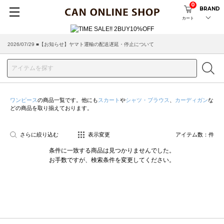
0
BRAND
カート
2026/07/29 ■【お知らせ】ヤマト運輸の配送遅延・停止について
2026/03/18 ■店舗受け取りサービスのご案内
ワンピース
の商品一覧です。他にも
スカート
や
シャツ・ブラウス
、
カーディガン
な
どの商品を取り揃えております。
さらに絞り込む
表示変更
アイテム数：
件
条件に一致する商品は見つかりませんでした。
お手数ですが、検索条件を変更してください。