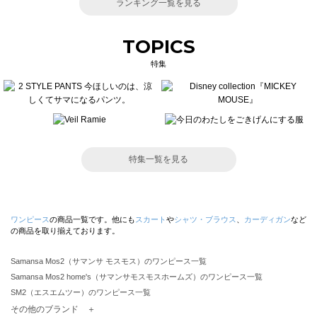
ランキング一覧を見る
TOPICS
特集
特集一覧を見る
ワンピース
の商品一覧です。他にも
スカート
や
シャツ・ブラウス
、
カーディガン
など
の商品を取り揃えております。
Samansa Mos2（サマンサ モスモス）のワンピース一覧
Samansa Mos2 home's（サマンサモスモスホームズ）のワンピース一覧
SM2（エスエムツー）のワンピース一覧
TSUHARU by Samansa Mos2（ツハルバイサマンサモスモス）のワンピース一覧
その他のブランド ＋