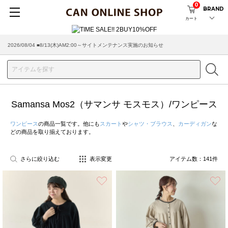
0
BRAND
カート
2026/07/29 ■【お知らせ】ヤマト運輸の配送遅延・停止について
Samansa Mos2（サマンサ モスモス）/ワンピース
ワンピース
の商品一覧です。他にも
スカート
や
シャツ・ブラウス
、
カーディガン
な
どの商品を取り揃えております。
さらに絞り込む
表示変更
アイテム数：
141
件
お気に入り