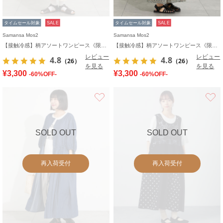
タイムセール対象
SALE
タイムセール対象
SALE
Samansa Mos2
Samansa Mos2
【接触冷感】柄アソートワンピース《限定カラーあり》
【接触冷感】柄アソートワンピース《限定カラーあり》
レビュー
レビュー
4.8
4.8
（26）
（26）
を見る
を見る
¥3,300
¥3,300
-60%OFF-
-60%OFF-
お気に入り
SOLD OUT
SOLD OUT
再入荷受付
再入荷受付