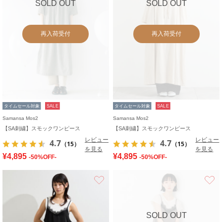
SOLD OUT
SOLD OUT
再入荷受付
再入荷受付
タイムセール対象
SALE
タイムセール対象
SALE
Samansa Mos2
Samansa Mos2
【SA刺繍】スモックワンピース
【SA刺繍】スモックワンピース
レビュー
レビュー
4.7
4.7
（15）
（15）
を見る
を見る
¥4,895
¥4,895
-50%OFF-
-50%OFF-
お気に入り
SOLD OUT