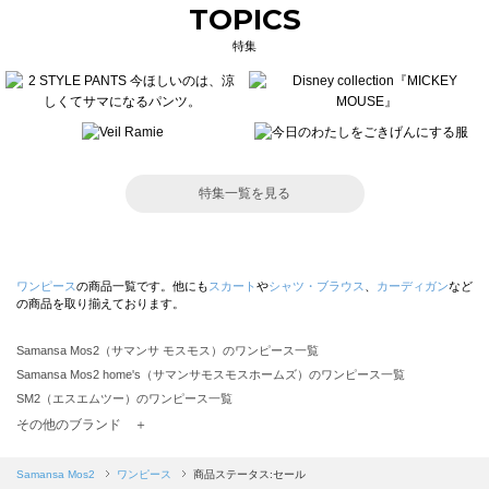
TOPICS
特集
特集一覧を見る
ワンピース
の商品一覧です。他にも
スカート
や
シャツ・ブラウス
、
カーディガン
など
の商品を取り揃えております。
Samansa Mos2（サマンサ モスモス）のワンピース一覧
Samansa Mos2 home's（サマンサモスモスホームズ）のワンピース一覧
SM2（エスエムツー）のワンピース一覧
TSUHARU by Samansa Mos2（ツハルバイサマンサモスモス）のワンピース一覧
その他のブランド ＋
sm2rhythm（サマンサモスモス リズム）のワンピース一覧
Samansa Mos2 blue（サマンサモスモス ブルー）のワンピース一覧
Samansa Mos2
ワンピース
商品ステータス:セール