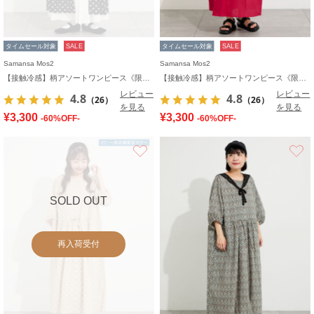
タイムセール対象
SALE
タイムセール対象
SALE
Samansa Mos2
Samansa Mos2
【接触冷感】柄アソートワンピース《限定カラーあり》
【接触冷感】柄アソートワンピース《限定カラーあり》
レビュー
レビュー
4.8
4.8
（26）
（26）
を見る
を見る
¥3,300
¥3,300
-60%OFF-
-60%OFF-
お気に入り
SOLD OUT
再入荷受付