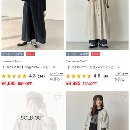
タイムセール対象
SALE
タイムセール対象
SALE
Samansa Mos2
Samansa Mos2
【Cross×Staff】前後2WAYワンピース
【Cross×Staff】前後2WAYワンピース
レビュー
レビュー
4.8
4.8
（34）
（34）
を見る
を見る
¥4,895
¥4,895
-50%OFF-
-50%OFF-
お気に入り
SOLD OUT