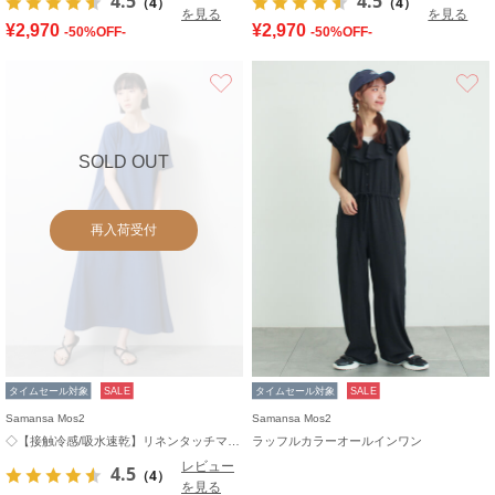
4.5
4.5
（4）
（4）
を見る
を見る
¥2,970
¥2,970
-50%OFF-
-50%OFF-
お気に入り
SOLD OUT
再入荷受付
タイムセール対象
SALE
タイムセール対象
SALE
Samansa Mos2
Samansa Mos2
◇【接触冷感/吸水速乾】リネンタッチマキシワンピース
ラッフルカラーオールインワン
レビュー
4.5
（4）
を見る