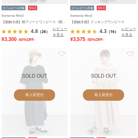
タイムセール対象
SALE
タイムセール対象
SALE
Samansa Mos2
Samansa Mos2
【接触冷感】柄アソートワンピース《限定カラーあり》
【接触冷感】ドッキングワンピース
レビュー
レビュー
4.8
4.3
（26）
（16）
を見る
を見る
¥3,300
¥3,575
-60%OFF-
-50%OFF-
お気に入り
SOLD OUT
SOLD OUT
再入荷受付
再入荷受付