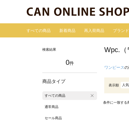
すべての商品
新着商品
再入荷商品
ブランド
Wpc
検索結果
0
件
ワンピース
の
商品タイプ
人気
表示順
すべての商品
条件に一致する
通常商品
セール商品