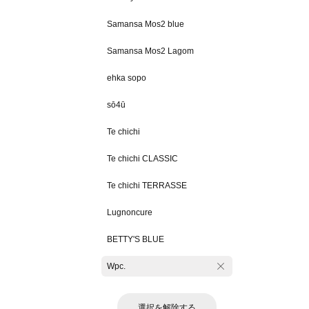
Samansa Mos2 blue
Samansa Mos2 Lagom
ehka sopo
sō4ū
Te chichi
Te chichi CLASSIC
Te chichi TERRASSE
Lugnoncure
BETTY'S BLUE
Wpc.
選択を解除する