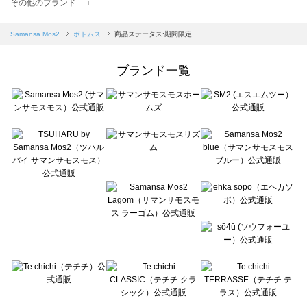
TSUHARU by Samansa Mos2（ツハルバイサマンサモスモス）のボトムス一覧
その他のブランド ＋
sm2rhythm（サマンサモスモス リズム）のボトムス一覧
Samansa Mos2 blue（サマンサモスモス ブルー）のボトムス一覧
Samansa Mos2
ボトムス
商品ステータス:期間限定
Samansa Mos2 Lagom（サマンサモスモス ラーゴム）のボトムス一覧
ehka sopo（エヘカソポ）のボトムス一覧
ブランド一覧
sō4ū（ソウフォーユー）のボトムス一覧
Te chichi（テチチ）のボトムス一覧
Te chichi CLASSIC（テチチ クラシック）のボトムス一覧
Te chichi TERRASSE（テチチ テラス）のボトムス一覧
Lugnoncure（ルノンキュール）のボトムス一覧
BETTY'S BLUE（べティーズブルー）のボトムス一覧
Wpc.（ワールドパーティー）のボトムス一覧