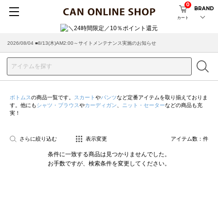
0
BRAND
カート
2026/08/04 ■8/13(木)AM2:00～サイトメンテナンス実施のお知らせ
ボトムス
の商品一覧です。
スカート
や
パンツ
など定番アイテムを取り揃えておりま
す。他にも
シャツ・ブラウス
や
カーディガン
、
ニット・セーター
などの商品も充
実！
さらに絞り込む
表示変更
アイテム数：
件
条件に一致する商品は見つかりませんでした。
お手数ですが、検索条件を変更してください。