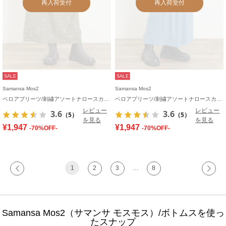
再入荷受付
再入荷受付
SALE
SALE
Samansa Mos2
Samansa Mos2
ベロアプリーツ/刺繍アソートナロースカート
ベロアプリーツ/刺繍アソートナロースカート
レビュー
レビュー
3.6
3.6
（5）
（5）
を見る
を見る
¥1,947
¥1,947
-70%OFF-
-70%OFF-
1
2
3
…
8
Samansa Mos2（サマンサ モスモス）/ボトムスを使っ
たスナップ