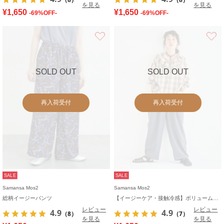
を見る
を見る
¥1,650
¥1,650
-69%OFF-
-69%OFF-
お気に入り
SOLD OUT
SOLD OUT
再入荷受付
再入荷受付
SALE
SALE
Samansa Mos2
Samansa Mos2
総柄イージーパンツ
【イージーケア・接触冷感】ボリュームワイドパンツ
レビュー
レビュー
4.9
4.9
（8）
（7）
を見る
を見る