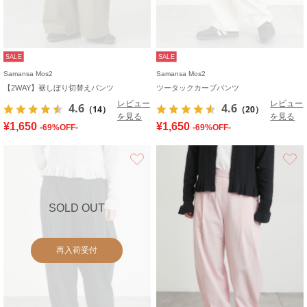
SALE
SALE
Samansa Mos2
Samansa Mos2
【2WAY】裾しぼり切替えパンツ
ツータックカーブパンツ
レビュー
レビュー
4.6
4.6
（14）
（20）
を見る
を見る
¥1,650
¥1,650
-69%OFF-
-69%OFF-
お気に入り
SOLD OUT
再入荷受付