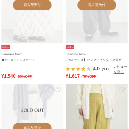
再入荷受付
再入荷受付
SALE
SALE
Samansa Mos2
Samansa Mos2
◆セミAラインスカート
【M/Lサイズ】センターピンタック裾ギャザーパンツ
レビュー
4.0
（13）
を見る
¥1,540
¥1,617
-60%OFF-
-70%OFF-
お気に入り
SOLD OUT
再入荷受付