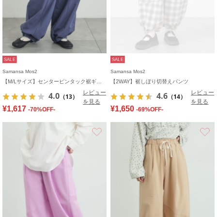
SALE
SALE
Samansa Mos2
Samansa Mos2
【M/Lサイズ】センターピンタック裾ギャザーパンツ
【2WAY】裾しぼり切替えパンツ
レビュー
レビュー
4.0
4.6
（13）
（14）
を見る
を見る
¥1,617
¥1,650
-70%OFF-
-69%OFF-
お気に入り