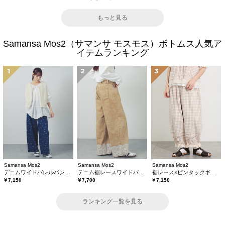
もっと見る
Samansa Mos2（サマンサ モスモス）ボトムス人気ア
イテムランキング
1
2
3
Samansa Mos2
Samansa Mos2
Samansa Mos2
デニムワイドバレルパンツ〈WEB限定SS・XLサイズ〉
デニム裾レースワイドパンツ
裾レース×ピンタックギャザーパンツ《限定カラーあり》
￥7,150
￥7,700
￥7,150
ランキング一覧を見る