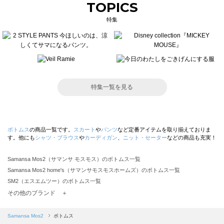
TOPICS
特集
特集一覧を見る
ボトムス
の商品一覧です。
スカート
や
パンツ
など定番アイテムを取り揃えておりま
す。他にも
シャツ・ブラウス
や
カーディガン
、
ニット・セーター
などの商品も充実！
Samansa Mos2（サマンサ モスモス）のボトムス一覧
Samansa Mos2 home's（サマンサモスモスホームズ）のボトムス一覧
SM2（エスエムツー）のボトムス一覧
TSUHARU by Samansa Mos2（ツハルバイサマンサモスモス）のボトムス一覧
その他のブランド ＋
sm2rhythm（サマンサモスモス リズム）のボトムス一覧
Samansa Mos2 blue（サマンサモスモス ブルー）のボトムス一覧
Samansa Mos2
ボトムス