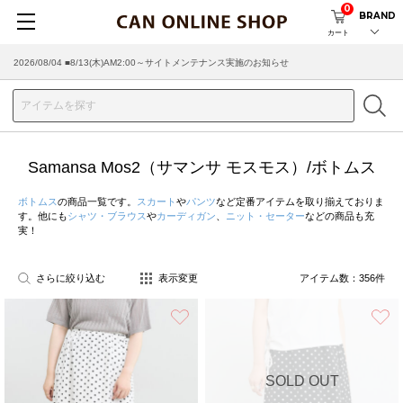
0
BRAND
カート
2026/08/04 ■8/13(木)AM2:00～サイトメンテナンス実施のお知らせ
2026/07/29 ■【お知らせ】ヤマト運輸の配送遅延・停止について
Samansa Mos2（サマンサ モスモス）/ボトムス
ボトムス
の商品一覧です。
スカート
や
パンツ
など定番アイテムを取り揃えておりま
す。他にも
シャツ・ブラウス
や
カーディガン
、
ニット・セーター
などの商品も充
実！
さらに絞り込む
表示変更
アイテム数：
356
件
お気に入り
SOLD OUT