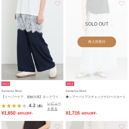
お気に入り
SOLD OUT
再入荷受付
SALE
SALE
Samansa Mos2
Samansa Mos2
【イージーケア、接触冷感】タックワイドパンツ
◆シアーバイアスチェックナロースカート
レビュー
4.2
（6）
を見る
¥1,650
¥1,716
-69%OFF-
-60%OFF-
お気に入り