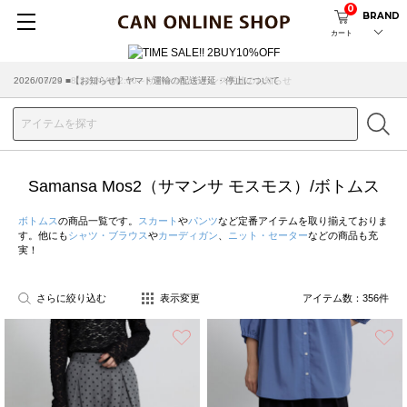
0
BRAND
カート
2026/07/29 ■【お知らせ】ヤマト運輸の配送遅延・停止について
Samansa Mos2（サマンサ モスモス）/ボトムス
ボトムス
の商品一覧です。
スカート
や
パンツ
など定番アイテムを取り揃えておりま
す。他にも
シャツ・ブラウス
や
カーディガン
、
ニット・セーター
などの商品も充
実！
さらに絞り込む
表示変更
アイテム数：
356
件
お気に入り