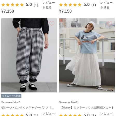
レビュー
レビュー
5.0
5.0
（1）
（1）
を見る
を見る
¥7,150
¥7,150
お気に入り
タイムセール対象
Samansa Mos2
Samansa Mos2
裾レース×ピンタックギャザーパンツ《限定カラーあり》
【Disney】ミッキーマウス/総刺繍スカート
レビュー
レビュー
5.0
5.0
（1）
（1）