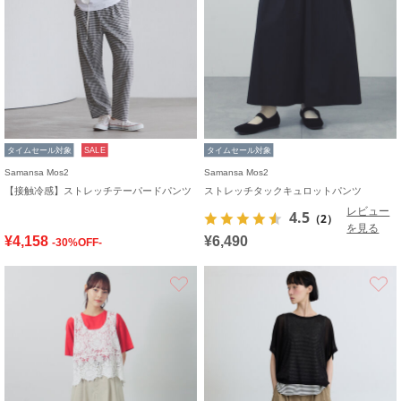
タイムセール対象
SALE
タイムセール対象
Samansa Mos2
Samansa Mos2
【接触冷感】ストレッチテーパードパンツ
ストレッチタックキュロットパンツ
レビュー
4.5
（2）
を見る
¥4,158
¥6,490
-30%OFF-
お気に入り