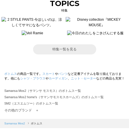
TOPICS
特集
特集一覧を見る
ボトムス
の商品一覧です。
スカート
や
パンツ
など定番アイテムを取り揃えておりま
す。他にも
シャツ・ブラウス
や
カーディガン
、
ニット・セーター
などの商品も充実！
Samansa Mos2（サマンサ モスモス）のボトムス一覧
Samansa Mos2 home's（サマンサモスモスホームズ）のボトムス一覧
SM2（エスエムツー）のボトムス一覧
TSUHARU by Samansa Mos2（ツハルバイサマンサモスモス）のボトムス一覧
その他のブランド ＋
sm2rhythm（サマンサモスモス リズム）のボトムス一覧
Samansa Mos2 blue（サマンサモスモス ブルー）のボトムス一覧
Samansa Mos2
ボトムス
Samansa Mos2 Lagom（サマンサモスモス ラーゴム）のボトムス一覧