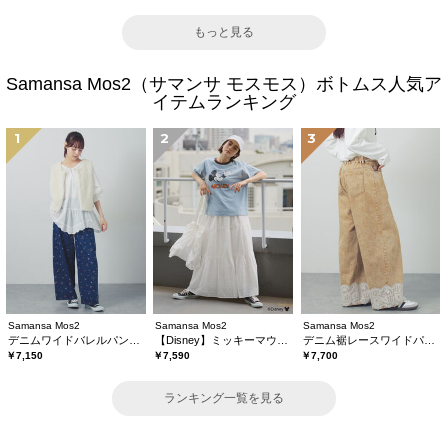
もっと見る
Samansa Mos2（サマンサ モスモス）ボトムス人気ア
イテムランキング
1
2
3
Samansa Mos2
Samansa Mos2
Samansa Mos2
デニムワイドバレルパンツ〈WEB限定SS・XLサイズ〉
【Disney】ミッキーマウス/総刺繍スカート
デニム裾レースワイドパンツ
￥7,150
￥7,590
￥7,700
ランキング一覧を見る