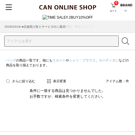
0
BRAND
カート
2026/07/29 ■【お知らせ】ヤマト運輸の配送遅延・停止について
2026/03/18 ■店舗受け取りサービスのご案内
バッグ
の商品一覧です。他にも
スカート
や
シャツ・ブラウス
、
カーディガン
などの
商品を取り揃えております。
さらに絞り込む
表示変更
アイテム数：
件
条件に一致する商品は見つかりませんでした。
お手数ですが、検索条件を変更してください。