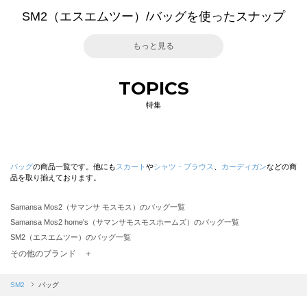
SM2（エスエムツー）/バッグを使ったスナップ
もっと見る
TOPICS
特集
バッグ
の商品一覧です。他にも
スカート
や
シャツ・ブラウス
、
カーディガン
などの商
品を取り揃えております。
Samansa Mos2（サマンサ モスモス）のバッグ一覧
Samansa Mos2 home's（サマンサモスモスホームズ）のバッグ一覧
SM2（エスエムツー）のバッグ一覧
TSUHARU by Samansa Mos2（ツハルバイサマンサモスモス）のバッグ一覧
その他のブランド ＋
sm2rhythm（サマンサモスモス リズム）のバッグ一覧
Samansa Mos2 blue（サマンサモスモス ブルー）のバッグ一覧
SM2
バッグ
Samansa Mos2 Lagom（サマンサモスモス ラーゴム）のバッグ一覧