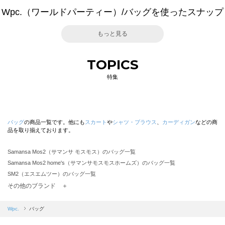
Wpc.（ワールドパーティー）/バッグを使ったスナップ
もっと見る
TOPICS
特集
バッグ
の商品一覧です。他にも
スカート
や
シャツ・ブラウス
、
カーディガン
などの商
品を取り揃えております。
Samansa Mos2（サマンサ モスモス）のバッグ一覧
Samansa Mos2 home's（サマンサモスモスホームズ）のバッグ一覧
SM2（エスエムツー）のバッグ一覧
TSUHARU by Samansa Mos2（ツハルバイサマンサモスモス）のバッグ一覧
その他のブランド ＋
sm2rhythm（サマンサモスモス リズム）のバッグ一覧
Samansa Mos2 blue（サマンサモスモス ブルー）のバッグ一覧
Wpc.
バッグ
Samansa Mos2 Lagom（サマンサモスモス ラーゴム）のバッグ一覧