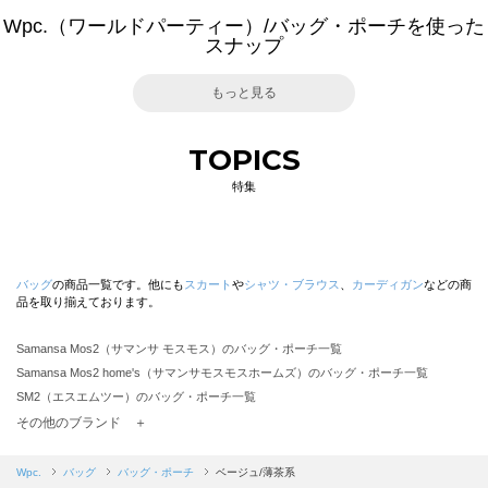
Wpc.（ワールドパーティー）/バッグ・ポーチを使った
スナップ
もっと見る
TOPICS
特集
バッグ
の商品一覧です。他にも
スカート
や
シャツ・ブラウス
、
カーディガン
などの商
品を取り揃えております。
Samansa Mos2（サマンサ モスモス）のバッグ・ポーチ一覧
Samansa Mos2 home's（サマンサモスモスホームズ）のバッグ・ポーチ一覧
SM2（エスエムツー）のバッグ・ポーチ一覧
TSUHARU by Samansa Mos2（ツハルバイサマンサモスモス）のバッグ・ポーチ一覧
その他のブランド ＋
sm2rhythm（サマンサモスモス リズム）のバッグ・ポーチ一覧
Samansa Mos2 blue（サマンサモスモス ブルー）のバッグ・ポーチ一覧
Wpc.
バッグ
バッグ・ポーチ
ベージュ/薄茶系