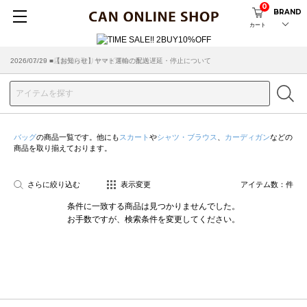
0
BRAND
カート
2026/07/29 ■【お知らせ】ヤマト運輸の配送遅延・停止について
2026/03/18 ■店舗受け取りサービスのご案内
バッグ
の商品一覧です。他にも
スカート
や
シャツ・ブラウス
、
カーディガン
などの
商品を取り揃えております。
さらに絞り込む
表示変更
アイテム数：
件
条件に一致する商品は見つかりませんでした。
お手数ですが、検索条件を変更してください。