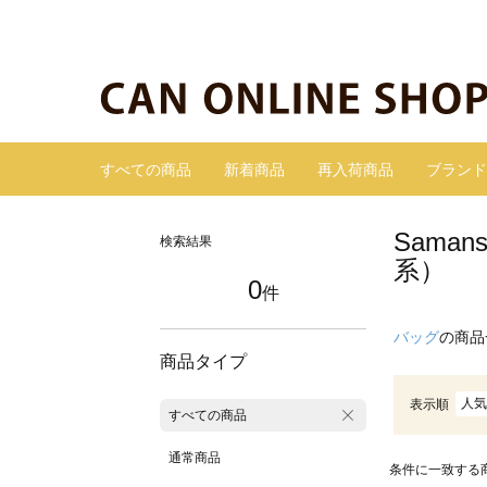
すべての商品
新着商品
再入荷商品
ブランド
Sama
検索結果
系）
0
件
バッグ
の商品
商品タイプ
人気
表示順
すべての商品
通常商品
条件に一致する