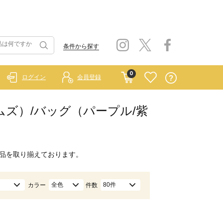
条件から探す
0
ログイン
会員登録
ホームズ）/バッグ（パープル/紫
品を取り揃えております。
全色
80件
カラー
件数