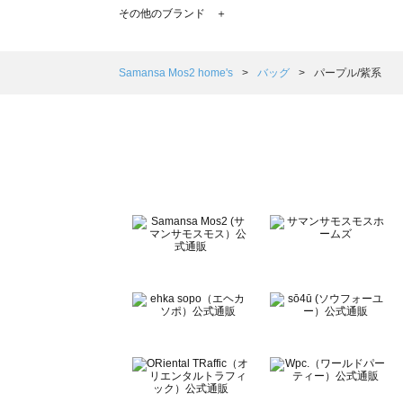
TSUHARU by Samansa Mos2（ツハルバイサマンサ
その他のブランド ＋
sm2rhythm（サマンサモスモス リズム）のバッグ一覧
Samansa Mos2 blue（サマンサモスモス ブルー）のバッ
Samansa Mos2 Lagom（サマンサモスモス ラーゴム）
Samansa Mos2 home's
バッグ
パープル/紫系
ehka sopo（エヘカソポ）のバッグ一覧
sō4ū（ソウフォーユー）のバッグ一覧
Te chichi（テチチ）のバッグ一覧
Te chichi CLASSIC（テチチ クラシック）のバッグ一覧
Te chichi TERRASSE（テチチ テラス）のバッグ一覧
Lugnoncure（ルノンキュール）のバッグ一覧
BETTY'S BLUE（べティーズブルー）のバッグ一覧
Wpc.（ワールドパーティー）のバッグ一覧