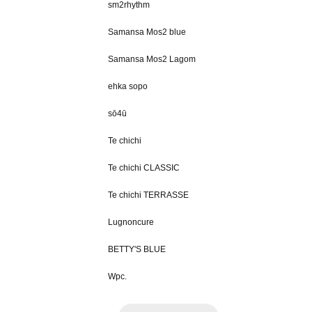
sm2rhythm
Samansa Mos2 blue
Samansa Mos2 Lagom
ehka sopo
sō4ū
Te chichi
Te chichi CLASSIC
Te chichi TERRASSE
Lugnoncure
BETTY'S BLUE
Wpc.