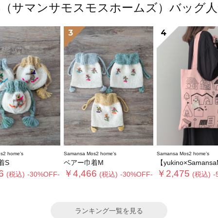
 home's（サマンサモスモスホームズ）バ
3
4
s2 home's
Samansa Mos2 home's
Samansa Mos2 home's
着S
ベアー巾着M
【yukino×SamansaMos2home’s
6
￥4,466
￥2,475
(税込)
-30%OFF-
(税込)
-30%OFF-
(税込)
-
ランキング一覧を見る