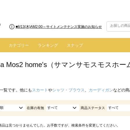
■8/13(木)AM2:00～サイトメンテナンス実施のお知らせ
カテゴリー
ランキング
スナップ
nsa Mos2 home's（サマンサモスモス
一覧です。他にも
スカート
や
シャツ・ブラウス
、
カーディガン
などの商
順
すべて
すべて
在庫の有無
商品ステータス
商品は見つかりませんでした。お手数ですが、検索条件を変更してください。