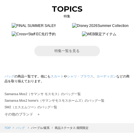
TOPICS
特集
特集一覧を見る
バッグ
の商品一覧です。他にも
スカート
や
シャツ・ブラウス
、
カーディガン
などの商
品を取り揃えております。
Samansa Mos2（サマンサ モスモス）のバッグ一覧
Samansa Mos2 home's（サマンサモスモスホームズ）のバッグ一覧
SM2（エスエムツー）のバッグ一覧
TSUHARU by Samansa Mos2（ツハルバイサマンサモスモス）のバッグ一覧
その他のブランド ＋
sm2rhythm（サマンサモスモス リズム）のバッグ一覧
Samansa Mos2 blue（サマンサモスモス ブルー）のバッグ一覧
TOP
バッグ
パープル/紫系
商品ステータス:期間限定
Samansa Mos2 Lagom（サマンサモスモス ラーゴム）のバッグ一覧