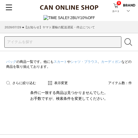
0
BRAND
カート
2026/07/29 ■【お知らせ】ヤマト運輸の配送遅延・停止について
2026/03/18 ■店舗受け取りサービスのご案内
バッグ
の商品一覧です。他にも
スカート
や
シャツ・ブラウス
、
カーディガン
などの
商品を取り揃えております。
さらに絞り込む
表示変更
アイテム数：
件
条件に一致する商品は見つかりませんでした。
お手数ですが、検索条件を変更してください。