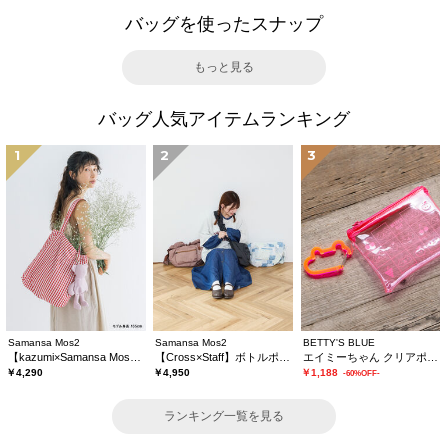
バッグを使ったスナップ
もっと見る
バッグ人気アイテムランキング
1
2
3
Samansa Mos2
Samansa Mos2
BETTY'S BLUE
【kazumi×Samansa Mos2】ぬいぐるみバッグ
【Cross×Staff】ボトルポケ付/ハーフムーンフリルbag
エイミーちゃん クリアポーチ
￥4,290
￥4,950
￥1,188
-60%OFF-
ランキング一覧を見る