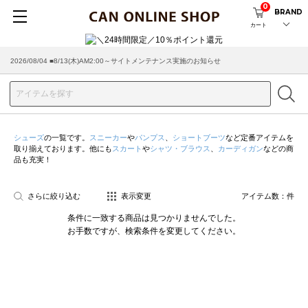
0
BRAND
カート
2026/08/04 ■8/13(木)AM2:00～サイトメンテナンス実施のお知らせ
2026/03/18 ■店舗受け取りサービスのご案内
シューズ
の一覧です。
スニーカー
や
パンプス
、
ショートブーツ
など定番アイテムを
取り揃えております。他にも
スカート
や
シャツ・ブラウス
、
カーディガン
などの商
品も充実！
さらに絞り込む
表示変更
アイテム数：
件
条件に一致する商品は見つかりませんでした。
お手数ですが、検索条件を変更してください。