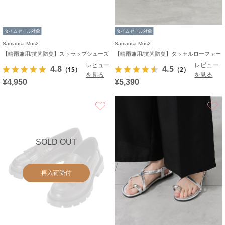
タイムセール対象
タイムセール対象
Samansa Mos2
Samansa Mos2
【晴雨兼用/抗菌防臭】ストラップシューズ
【晴雨兼用/抗菌防臭】タッセルローファー
レビュー
レビュー
4.8
4.5
（15）
（2）
を見る
を見る
¥4,950
¥5,390
お気に入り
SOLD OUT
再入荷受付