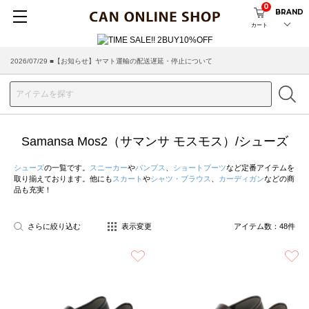
0
BRAND
カート
2026/07/29 ■【お知らせ】ヤマト運輸の配送遅延・停止について
2026/03/18 ■店舗受け取りサービスのご案内
Samansa Mos2（サマンサ モスモス）/シューズ
シューズ
の一覧です。
スニーカー
や
パンプス
、
ショートブーツ
など定番アイテムを
取り揃えております。他にも
スカート
や
シャツ・ブラウス
、
カーディガン
などの商
品も充実！
さらに絞り込む
表示変更
アイテム数：
48
件
お気に入り