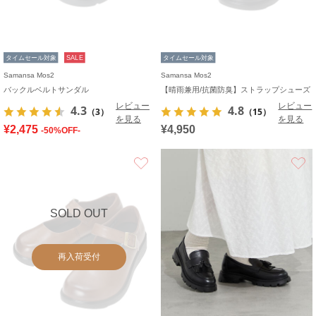
タイムセール対象
SALE
タイムセール対象
Samansa Mos2
Samansa Mos2
バックルベルトサンダル
【晴雨兼用/抗菌防臭】ストラップシューズ
レビュー
レビュー
4.3
4.8
（3）
（15）
を見る
を見る
¥2,475
¥4,950
-50%OFF-
お気に入り
SOLD OUT
再入荷受付