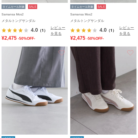
タイムセール対象
SALE
タイムセール対象
SALE
Samansa Mos2
Samansa Mos2
メタルトングサンダル
メタルトングサンダル
レビュー
レビュー
4.0
4.0
（1）
（1）
を見る
を見る
¥2,475
¥2,475
-50%OFF-
-50%OFF-
お気に入り