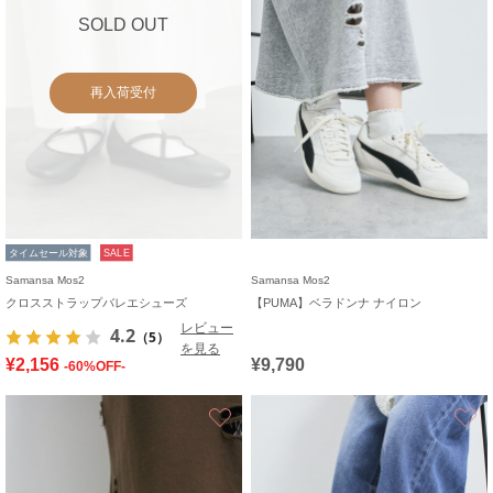
SOLD OUT
再入荷受付
タイムセール対象
SALE
Samansa Mos2
Samansa Mos2
クロスストラップバレエシューズ
【PUMA】ベラドンナ ナイロン
レビュー
4.2
（5）
を見る
¥2,156
¥9,790
-60%OFF-
お気に入り