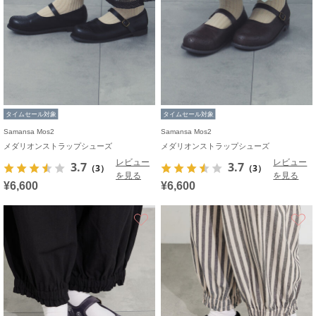
タイムセール対象
タイムセール対象
Samansa Mos2
Samansa Mos2
メダリオンストラップシューズ
メダリオンストラップシューズ
レビュー
レビュー
3.7
3.7
（3）
（3）
を見る
を見る
¥6,600
¥6,600
お気に入り