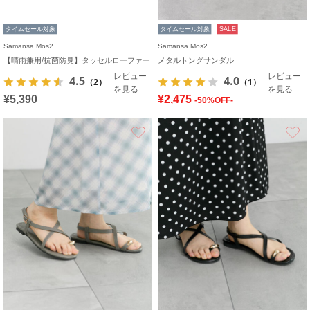
タイムセール対象
タイムセール対象
SALE
Samansa Mos2
Samansa Mos2
【晴雨兼用/抗菌防臭】タッセルローファー
メタルトングサンダル
レビュー
レビュー
4.5
4.0
（2）
（1）
を見る
を見る
¥5,390
¥2,475
-50%OFF-
お気に入り