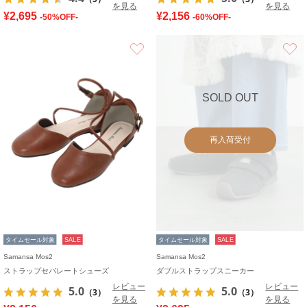
を見る
を見る
¥2,695
¥2,156
-50%OFF-
-60%OFF-
お気に入り
SOLD OUT
再入荷受付
タイムセール対象
SALE
タイムセール対象
SALE
Samansa Mos2
Samansa Mos2
ストラップセパレートシューズ
ダブルストラップスニーカー
レビュー
レビュー
5.0
5.0
（3）
（3）
を見る
を見る