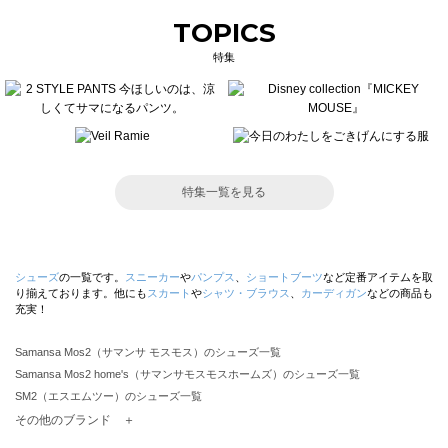
TOPICS
特集
特集一覧を見る
シューズ
の一覧です。
スニーカー
や
パンプス
、
ショートブーツ
など定番アイテムを取
り揃えております。他にも
スカート
や
シャツ・ブラウス
、
カーディガン
などの商品も
充実！
Samansa Mos2（サマンサ モスモス）のシューズ一覧
Samansa Mos2 home's（サマンサモスモスホームズ）のシューズ一覧
SM2（エスエムツー）のシューズ一覧
TSUHARU by Samansa Mos2（ツハルバイサマンサモスモス）のシューズ一覧
その他のブランド ＋
sm2rhythm（サマンサモスモス リズム）のシューズ一覧