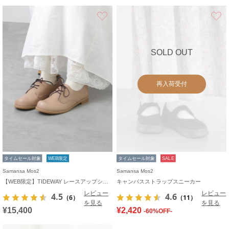
お気に入り
SOLD OUT
再入荷受付
タイムセール対象
WEB限定
タイムセール対象
SALE
Samansa Mos2
Samansa Mos2
【WEB限定】TIDEWAY レースアップシューズ
キャンバスストラップスニーカー
レビュー
レビュー
4.5
4.6
（6）
（11）
を見る
を見る
¥15,400
¥2,420
-60%OFF-