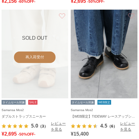
¥2,156
¥2,695
-60%OFF-
-50%OFF-
お気に入り
SOLD OUT
再入荷受付
タイムセール対象
SALE
タイムセール対象
WEB限定
Samansa Mos2
Samansa Mos2
ダブルストラップスニーカー
【WEB限定】TIDEWAY レースアップシューズ
レビュー
レビュー
5.0
4.5
（3）
（6）
を見る
を見る
¥2,695
¥15,400
-50%OFF-