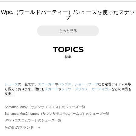
Wpc.（ワールドパーティー）/シューズを使ったスナッ
プ
もっと見る
TOPICS
特集
シューズ
の一覧です。
スニーカー
や
パンプス
、
ショートブーツ
など定番アイテムを取
り揃えております。他にも
スカート
や
シャツ・ブラウス
、
カーディガン
などの商品も
充実！
Samansa Mos2（サマンサ モスモス）のシューズ一覧
Samansa Mos2 home's（サマンサモスモスホームズ）のシューズ一覧
SM2（エスエムツー）のシューズ一覧
TSUHARU by Samansa Mos2（ツハルバイサマンサモスモス）のシューズ一覧
その他のブランド ＋
sm2rhythm（サマンサモスモス リズム）のシューズ一覧