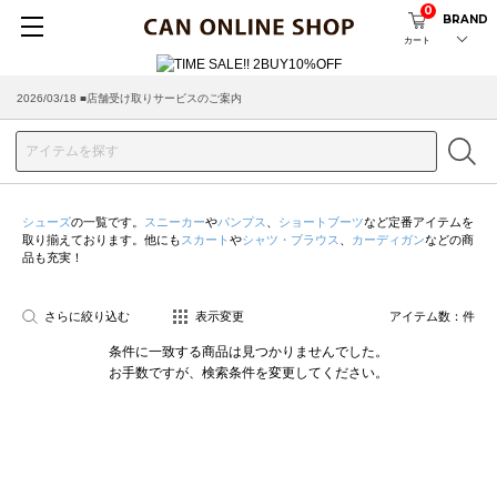
0
BRAND
カート
2026/03/18 ■店舗受け取りサービスのご案内
シューズ
の一覧です。
スニーカー
や
パンプス
、
ショートブーツ
など定番アイテムを
取り揃えております。他にも
スカート
や
シャツ・ブラウス
、
カーディガン
などの商
品も充実！
さらに絞り込む
表示変更
アイテム数：
件
条件に一致する商品は見つかりませんでした。
お手数ですが、検索条件を変更してください。