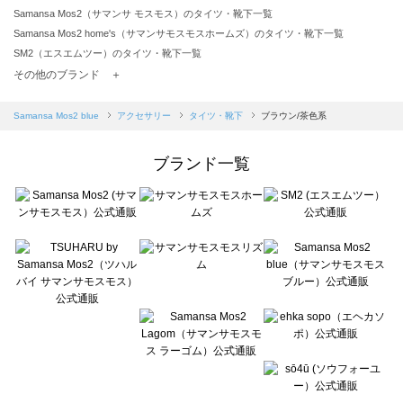
Samansa Mos2（サマンサ モスモス）のタイツ・靴下一覧
Samansa Mos2 home's（サマンサモスモスホームズ）のタイツ・靴下一覧
SM2（エスエムツー）のタイツ・靴下一覧
TSUHARU by Samansa Mos2（ツハルバイサマンサモスモス）のタイツ・靴下一覧
その他のブランド ＋
sm2rhythm（サマンサモスモス リズム）のタイツ・靴下一覧
Samansa Mos2 blue（サマンサモスモス ブルー）のタイツ・靴下一覧
Samansa Mos2 blue
アクセサリー
タイツ・靴下
ブラウン/茶色系
Samansa Mos2 Lagom（サマンサモスモス ラーゴム）のタイツ・靴下一覧
ehka sopo（エヘカソポ）のタイツ・靴下一覧
ブランド一覧
sō4ū（ソウフォーユー）のタイツ・靴下一覧
Te chichi（テチチ）のタイツ・靴下一覧
Te chichi CLASSIC（テチチ クラシック）のタイツ・靴下一覧
Te chichi TERRASSE（テチチ テラス）のタイツ・靴下一覧
Lugnoncure（ルノンキュール）のタイツ・靴下一覧
BETTY'S BLUE（べティーズブルー）のタイツ・靴下一覧
Wpc.（ワールドパーティー）のタイツ・靴下一覧