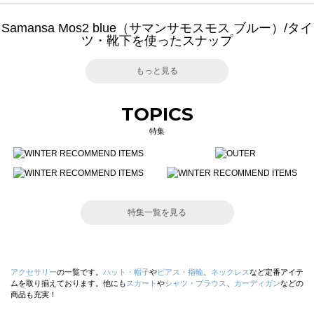
Samansa Mos2 blue（サマンサモスモス ブルー）/タイ
ツ・靴下を使ったスナップ
もっと見る
TOPICS
特集
特集一覧を見る
アクセサリー
の一覧です。
ハット・帽子
や
ピアス・指輪
、
ネックレス
など定番アイテ
ムを取り揃えております。他にも
スカート
や
シャツ・ブラウス
、
カーディガン
などの
商品も充実！