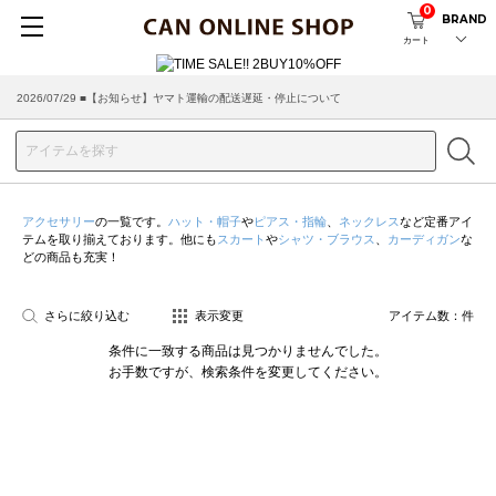
0
BRAND
カート
2026/07/29 ■【お知らせ】ヤマト運輸の配送遅延・停止について
アクセサリー
の一覧です。
ハット・帽子
や
ピアス・指輪
、
ネックレス
など定番アイ
テムを取り揃えております。他にも
スカート
や
シャツ・ブラウス
、
カーディガン
な
どの商品も充実！
さらに絞り込む
表示変更
アイテム数：
件
条件に一致する商品は見つかりませんでした。
お手数ですが、検索条件を変更してください。