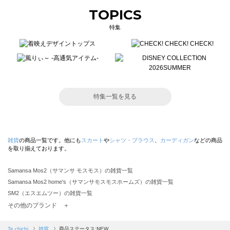
TOPICS
特集
特集一覧を見る
雑貨
の商品一覧です。他にも
スカート
や
シャツ・ブラウス
、
カーディガン
などの商品
を取り揃えております。
Samansa Mos2（サマンサ モスモス）の雑貨一覧
Samansa Mos2 home's（サマンサモスモスホームズ）の雑貨一覧
SM2（エスエムツー）の雑貨一覧
TSUHARU by Samansa Mos2（ツハルバイサマンサモスモス）の雑貨一覧
その他のブランド ＋
sm2rhythm（サマンサモスモス リズム）の雑貨一覧
Samansa Mos2 blue（サマンサモスモス ブルー）の雑貨一覧
Te chichi
雑貨
商品ステータス:NEW