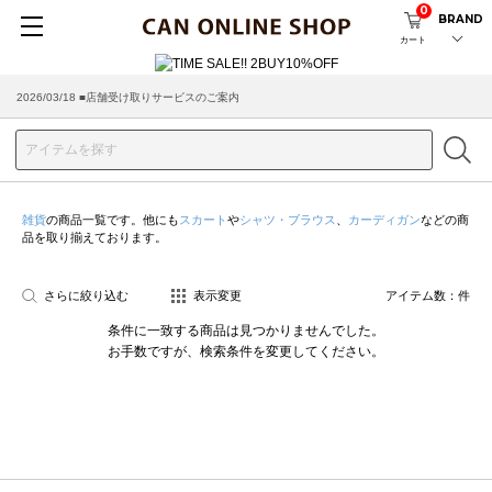
0
BRAND
カート
2026/08/04 ■8/13(木)AM2:00～サイトメンテナンス実施のお知らせ
2026/03/18 ■店舗受け取りサービスのご案内
雑貨
の商品一覧です。他にも
スカート
や
シャツ・ブラウス
、
カーディガン
などの商
品を取り揃えております。
さらに絞り込む
表示変更
アイテム数：
件
条件に一致する商品は見つかりませんでした。
お手数ですが、検索条件を変更してください。