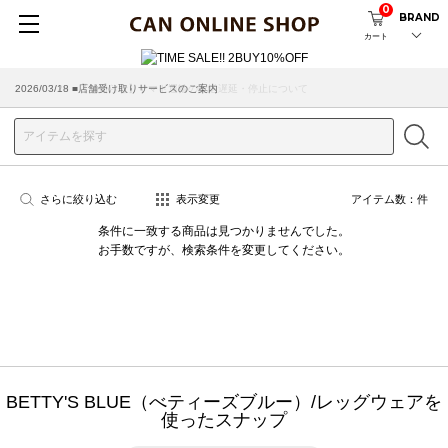
0
BRAND
カート
2026/07/29 ■【お知らせ】ヤマト運輸の配送遅延・停止について
2026/03/18 ■店舗受け取りサービスのご案内
さらに絞り込む
表示変更
アイテム数：
件
条件に一致する商品は見つかりませんでした。
お手数ですが、検索条件を変更してください。
BETTY'S BLUE（べティーズブルー）/レッグウェアを
使ったスナップ