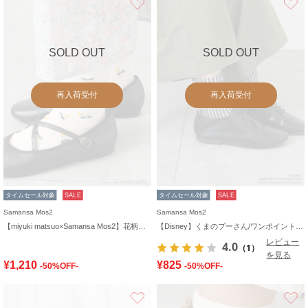
SOLD OUT
SOLD OUT
再入荷受付
再入荷受付
タイムセール対象
SALE
タイムセール対象
SALE
Samansa Mos2
Samansa Mos2
【miyuki matsuo×Samansa Mos2】花柄ソックス
【Disney】くまのプーさん/ワンポイント刺繍ソックス
レビュー
4.0
（1）
を見る
¥1,210
¥825
-50%OFF-
-50%OFF-
お気に入り