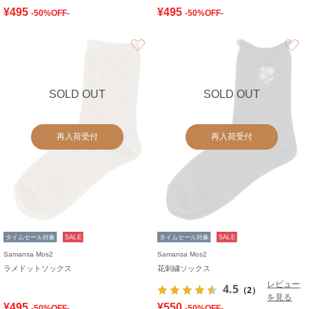
¥495
¥495
-50%OFF-
-50%OFF-
お気に入り
SOLD OUT
SOLD OUT
再入荷受付
再入荷受付
タイムセール対象
SALE
タイムセール対象
SALE
Samansa Mos2
Samansa Mos2
ラメドットソックス
花刺繍ソックス
レビュー
4.5
（2）
を見る
¥495
¥550
-50%OFF-
-50%OFF-