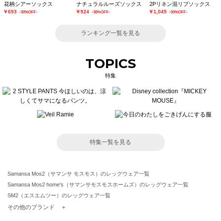
花柄シアーソックス
ナチュラルルーズソックス
2Pリネン混リブソックス
￥693
￥924
￥1,045
-30%OFF-
-30%OFF-
-50%OFF-
ランキング一覧を見る
TOPICS
特集
特集一覧を見る
Samansa Mos2（サマンサ モスモス）のレッグウェア一覧
Samansa Mos2 home's（サマンサモスモスホームズ）のレッグウェア一覧
SM2（エスエムツー）のレッグウェア一覧
TSUHARU by Samansa Mos2（ツハルバイサマンサモスモス）のレッグウェア一覧
その他のブランド ＋
sm2rhythm（サマンサモスモス リズム）のレッグウェア一覧