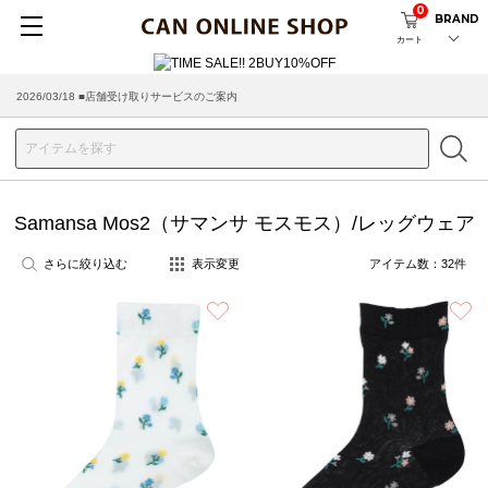
0
BRAND
カート
2026/08/04 ■8/13(木)AM2:00～サイトメンテナンス実施のお知らせ
2026/03/18 ■店舗受け取りサービスのご案内
Samansa Mos2（サマンサ モスモス）/レッグウェア
さらに絞り込む
表示変更
アイテム数：
32
件
お気に入り