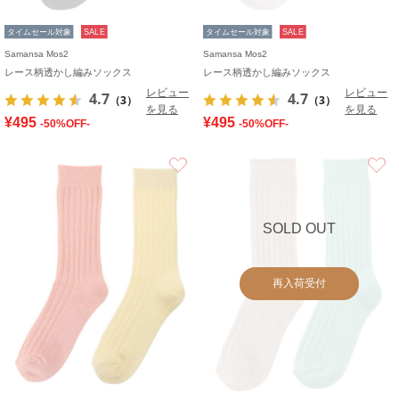
タイムセール対象
SALE
タイムセール対象
SALE
Samansa Mos2
Samansa Mos2
レース柄透かし編みソックス
レース柄透かし編みソックス
レビュー
レビュー
4.7
4.7
（3）
（3）
を見る
を見る
¥495
¥495
-50%OFF-
-50%OFF-
お気に入り
SOLD OUT
再入荷受付