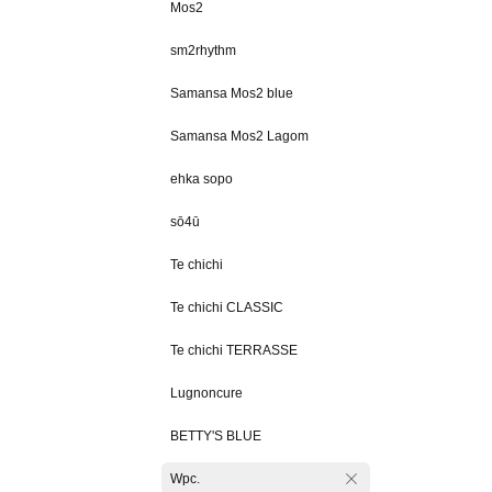
Mos2
sm2rhythm
Samansa Mos2 blue
Samansa Mos2 Lagom
ehka sopo
sō4ū
Te chichi
Te chichi CLASSIC
Te chichi TERRASSE
Lugnoncure
BETTY'S BLUE
Wpc.