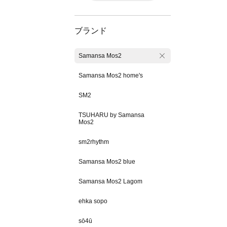
ブランド
Samansa Mos2
Samansa Mos2 home's
SM2
TSUHARU by Samansa
Mos2
sm2rhythm
Samansa Mos2 blue
Samansa Mos2 Lagom
ehka sopo
sō4ū