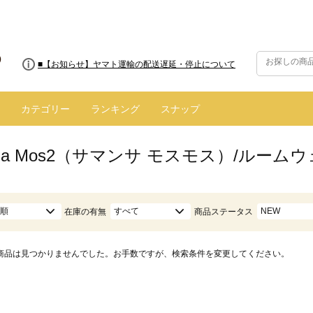
■8/13(木)AM2:00～サイトメンテナンス実施のお知らせ
■【お知らせ】ヤマト運輸の配送遅延・停止について
カテゴリー
ランキング
スナップ
nsa Mos2（サマンサ モスモス）/ルーム
順
すべて
NEW
在庫の有無
商品ステータス
商品は見つかりませんでした。お手数ですが、検索条件を変更してください。