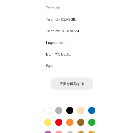
Te chichi
Te chichi CLASSIC
Te chichi TERRASSE
Lugnoncure
BETTY'S BLUE
Wpc.
選択を解除する