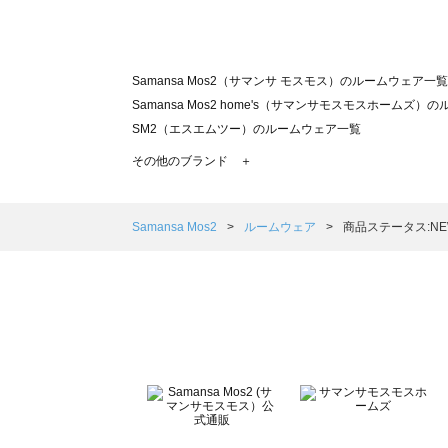
Samansa Mos2（サマンサ モスモス）のルームウェア一覧
Samansa Mos2 home's（サマンサモスモスホームズ
SM2（エスエムツー）のルームウェア一覧
TSUHARU by Samansa Mos2（ツハルバイサマン
その他のブランド ＋
sm2rhythm（サマンサモスモス リズム）のルームウェア
Samansa Mos2 blue（サマンサモスモス ブルー）のル
Samansa Mos2 Lagom（サマンサモスモス ラーゴム
Samansa Mos2
ルームウェア
商品ステータス:NE
ehka sopo（エヘカソポ）のルームウェア一覧
sō4ū（ソウフォーユー）のルームウェア一覧
Te chichi（テチチ）のルームウェア一覧
Te chichi CLASSIC（テチチ クラシック）のルームウェア
Te chichi TERRASSE（テチチ テラス）のルームウェア一
Lugnoncure（ルノンキュール）のルームウェア一覧
BETTY'S BLUE（べティーズブルー）のルームウェア一覧
Wpc.（ワールドパーティー）のルームウェア一覧