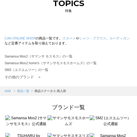
TOPICS
特集
CAN ONLINE SHOP
の商品一覧です。
スカート
や
シャツ・ブラウス
、
カーディガン
など定番アイテムを取り揃えております。
Samansa Mos2（サマンサ モスモス）の一覧
Samansa Mos2 home's（サマンサモスモスホームズ）の一覧
SM2（エスエムツー）の一覧
TSUHARU by Samansa Mos2（ツハルバイサマンサモスモス）の一覧
その他のブランド ＋
sm2rhythm（サマンサモスモス リズム）の一覧
Samansa Mos2 blue（サマンサモスモス ブルー）の一覧
SM2
商品一覧
商品ステータス:再入荷
Samansa Mos2 Lagom（サマンサモスモス ラーゴム）の一覧
ehka sopo（エヘカソポ）の一覧
ブランド一覧
sō4ū（ソウフォーユー）の一覧
Te chichi（テチチ）の一覧
Te chichi CLASSIC（テチチ クラシック）の一覧
Te chichi TERRASSE（テチチ テラス）の一覧