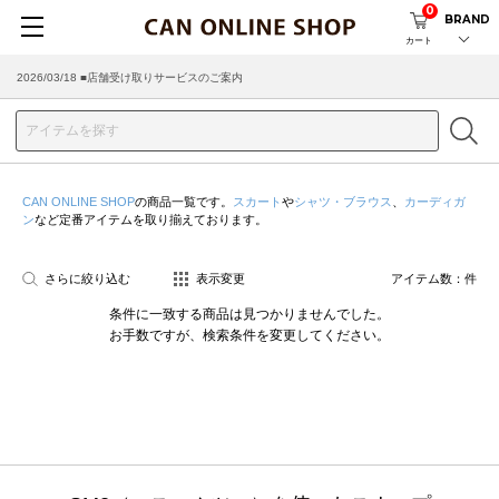
0
BRAND
カート
2026/03/18 ■店舗受け取りサービスのご案内
CAN ONLINE SHOP
の商品一覧です。
スカート
や
シャツ・ブラウス
、
カーディガ
ン
など定番アイテムを取り揃えております。
さらに絞り込む
表示変更
アイテム数：
件
条件に一致する商品は見つかりませんでした。
お手数ですが、検索条件を変更してください。