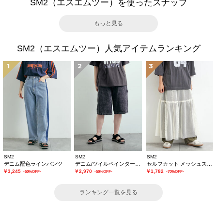
SM2（エスエムツー）を使ったスナップ
もっと見る
SM2（エスエムツー）人気アイテムランキング
1
2
3
SM2
SM2
SM2
デニム配色ラインパンツ
デニム/ツイルペインターハーフパンツ
セルフカット メッシュスカート
￥3,245
￥2,970
￥1,782
-50%OFF-
-50%OFF-
-70%OFF-
ランキング一覧を見る