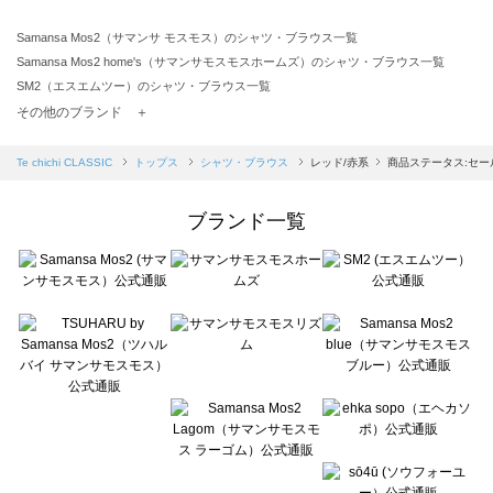
Samansa Mos2（サマンサ モスモス）のシャツ・ブラウス一覧
Samansa Mos2 home's（サマンサモスモスホームズ）のシャツ・ブラウス一覧
SM2（エスエムツー）のシャツ・ブラウス一覧
TSUHARU by Samansa Mos2（ツハルバイサマンサモスモス）のシャツ・ブラウス一覧
その他のブランド ＋
sm2rhythm（サマンサモスモス リズム）のシャツ・ブラウス一覧
Samansa Mos2 blue（サマンサモスモス ブルー）のシャツ・ブラウス一覧
Te chichi CLASSIC
トップス
シャツ・ブラウス
レッド/赤系
商品ステータス:セー
Samansa Mos2 Lagom（サマンサモスモス ラーゴム）のシャツ・ブラウス一覧
ehka sopo（エヘカソポ）のシャツ・ブラウス一覧
ブランド一覧
sō4ū（ソウフォーユー）のシャツ・ブラウス一覧
Te chichi（テチチ）のシャツ・ブラウス一覧
Te chichi CLASSIC（テチチ クラシック）のシャツ・ブラウス一覧
Te chichi TERRASSE（テチチ テラス）のシャツ・ブラウス一覧
Lugnoncure（ルノンキュール）のシャツ・ブラウス一覧
BETTY'S BLUE（べティーズブルー）のシャツ・ブラウス一覧
Wpc.（ワールドパーティー）のシャツ・ブラウス一覧