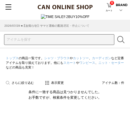
0
BRAND
カート
2026/07/29 ■【お知らせ】ヤマト運輸の配送遅延・停止について
2026/03/18 ■店舗受け取りサービスのご案内
トップス
の商品一覧です。
シャツ・ブラウス
や
カットソー
、
カーディガン
など定番
アイテムを取り揃えております。他にも
スカート
や
ワンピース
、
ニット・セーター
などの商品も充実！
さらに絞り込む
表示変更
アイテム数：
件
条件に一致する商品は見つかりませんでした。
お手数ですが、検索条件を変更してください。