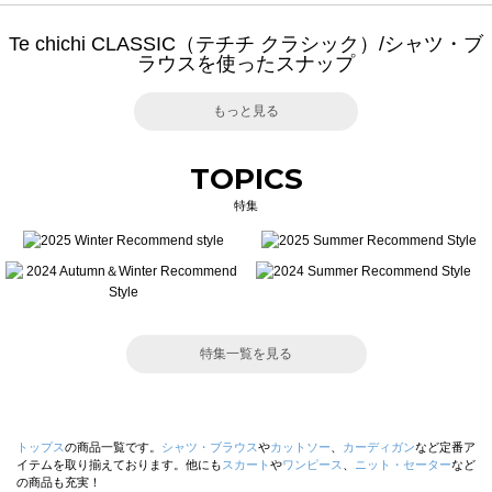
Te chichi CLASSIC（テチチ クラシック）/シャツ・ブ
ラウスを使ったスナップ
もっと見る
TOPICS
特集
特集一覧を見る
トップス
の商品一覧です。
シャツ・ブラウス
や
カットソー
、
カーディガン
など定番ア
イテムを取り揃えております。他にも
スカート
や
ワンピース
、
ニット・セーター
など
の商品も充実！