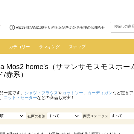
■8/13(木)AM2:00～サイトメンテナンス実施のお知らせ
カテゴリー
ランキング
スナップ
nsa Mos2 home's（サマンサモスモス
ド/赤系）
品一覧です。
シャツ・ブラウス
や
カットソー
、
カーディガン
など定番ア
、
ニット・セーター
などの商品も充実！
順
すべて
すべて
在庫の有無
商品ステータス