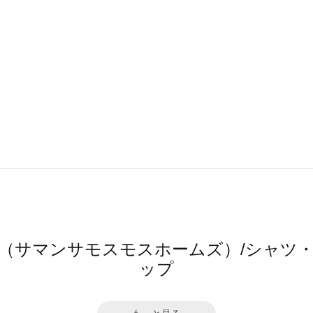
 home's（サマンサモスモスホームズ）/シ
ップ