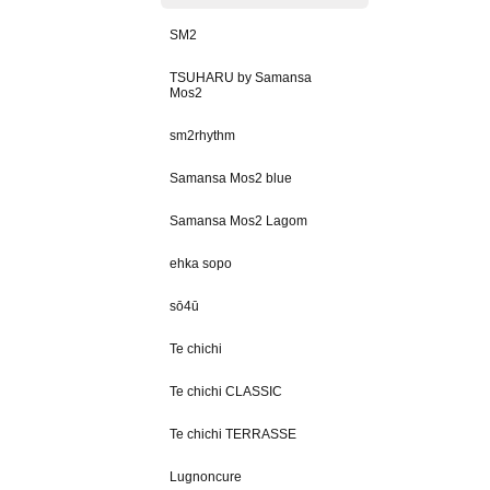
SM2
TSUHARU by Samansa
Mos2
sm2rhythm
Samansa Mos2 blue
Samansa Mos2 Lagom
ehka sopo
sō4ū
Te chichi
Te chichi CLASSIC
Te chichi TERRASSE
Lugnoncure