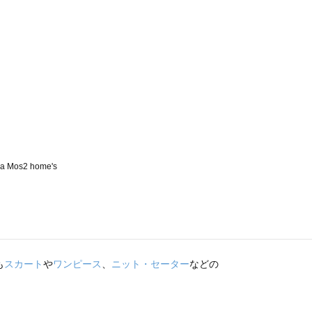
も
スカート
や
ワンピース
、
ニット・セーター
などの