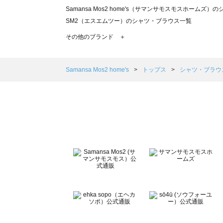
Samansa Mos2 home's（サマンサモスモスホームズ
SM2（エスエムツー）のシャツ・ブラウス一覧
TSUHARU by Samansa Mos2（ツハルバイサマン
その他のブランド ＋
sm2rhythm（サマンサモスモス リズム）のシャツ・ブラ
Samansa Mos2 blue（サマンサモスモス ブルー）の
Samansa Mos2 Lagom（サマンサモスモス ラーゴム
Samansa Mos2 home's
トップス
シャツ・ブラウ
ehka sopo（エヘカソポ）のシャツ・ブラウス一覧
sō4ū（ソウフォーユー）のシャツ・ブラウス一覧
Te chichi（テチチ）のシャツ・ブラウス一覧
Te chichi CLASSIC（テチチ クラシック）のシャツ・ブ
Te chichi TERRASSE（テチチ テラス）のシャツ・ブラ
Lugnoncure（ルノンキュール）のシャツ・ブラウス一覧
BETTY'S BLUE（べティーズブルー）のシャツ・ブラウス
Wpc.（ワールドパーティー）のシャツ・ブラウス一覧