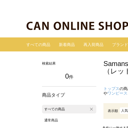
すべての商品
新着商品
再入荷商品
ブランド
Sama
検索結果
（レッ
0
件
トップス
の商
や
ワンピース
商品タイプ
すべての商品
人気
表示順
通常商品