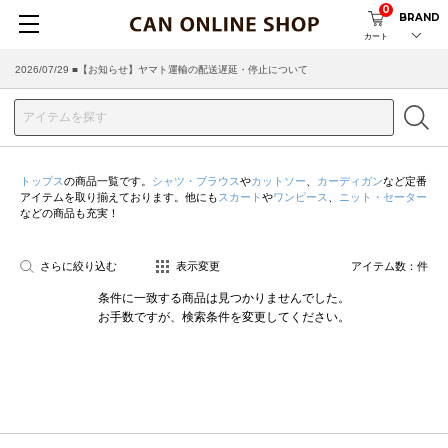
0
BRAND
カート
2026/07/29 ■【お知らせ】ヤマト運輸の配送遅延・停止について
トップス
の商品一覧です。
シャツ・ブラウス
や
カットソー
、
カーディガン
など定番
アイテムを取り揃えております。他にも
スカート
や
ワンピース
、
ニット・セーター
などの商品も充実！
さらに絞り込む
表示変更
アイテム数：
件
条件に一致する商品は見つかりませんでした。
お手数ですが、検索条件を変更してください。