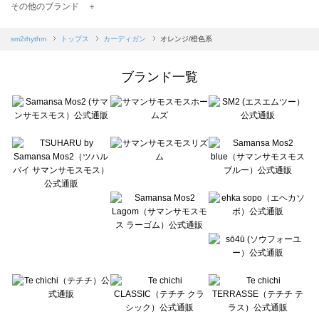
TSUHARU by Samansa Mos2（ツハルバイサマンサモスモス）のカーディガン一覧
その他のブランド ＋
sm2rhythm（サマンサモスモス リズム）のカーディガン一覧
Samansa Mos2 blue（サマンサモスモス ブルー）のカーディガン一覧
sm2rhythm
トップス
カーディガン
オレンジ/橙色系
Samansa Mos2 Lagom（サマンサモスモス ラーゴム）のカーディガン一覧
ehka sopo（エヘカソポ）のカーディガン一覧
ブランド一覧
sō4ū（ソウフォーユー）のカーディガン一覧
Te chichi（テチチ）のカーディガン一覧
Te chichi CLASSIC（テチチ クラシック）のカーディガン一覧
Te chichi TERRASSE（テチチ テラス）のカーディガン一覧
Lugnoncure（ルノンキュール）のカーディガン一覧
BETTY'S BLUE（べティーズブルー）のカーディガン一覧
Wpc.（ワールドパーティー）のカーディガン一覧