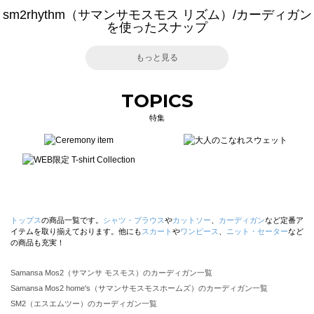
sm2rhythm（サマンサモスモス リズム）/カーディガン
を使ったスナップ
もっと見る
TOPICS
特集
トップス
の商品一覧です。
シャツ・ブラウス
や
カットソー
、
カーディガン
など定番ア
イテムを取り揃えております。他にも
スカート
や
ワンピース
、
ニット・セーター
など
の商品も充実！
Samansa Mos2（サマンサ モスモス）のカーディガン一覧
Samansa Mos2 home's（サマンサモスモスホームズ）のカーディガン一覧
SM2（エスエムツー）のカーディガン一覧