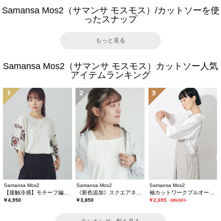
Samansa Mos2（サマンサ モスモス）/カットソーを使
ったスナップ
もっと見る
Samansa Mos2（サマンサ モスモス）カットソー人気
アイテムランキング
1
2
3
Samansa Mos2
Samansa Mos2
Samansa Mos2
【接触冷感】モチーフ編みコンビカットソー
《新色追加》スクエアネックレースノースリーブ【接触冷感】
袖カットワークプルオーバー
￥4,950
￥3,850
￥2,695
-50%OFF-