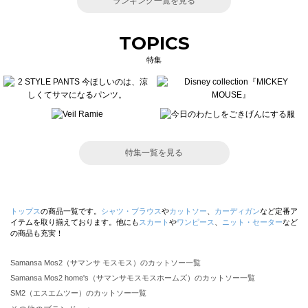
ランキング一覧を見る
TOPICS
特集
特集一覧を見る
トップス
の商品一覧です。
シャツ・ブラウス
や
カットソー
、
カーディガン
など定番ア
イテムを取り揃えております。他にも
スカート
や
ワンピース
、
ニット・セーター
など
の商品も充実！
Samansa Mos2（サマンサ モスモス）のカットソー一覧
Samansa Mos2 home's（サマンサモスモスホームズ）のカットソー一覧
SM2（エスエムツー）のカットソー一覧
TSUHARU by Samansa Mos2（ツハルバイサマンサモスモス）のカットソー一覧