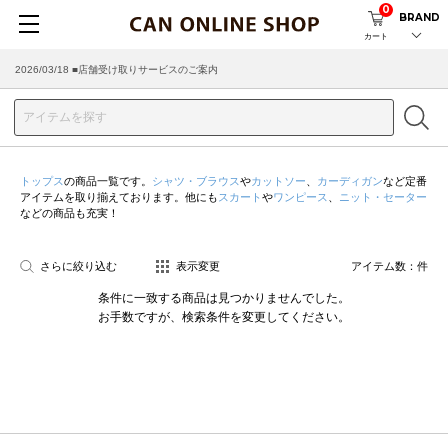
0
BRAND
カート
2026/03/18 ■店舗受け取りサービスのご案内
トップス
の商品一覧です。
シャツ・ブラウス
や
カットソー
、
カーディガン
など定番
アイテムを取り揃えております。他にも
スカート
や
ワンピース
、
ニット・セーター
などの商品も充実！
さらに絞り込む
表示変更
アイテム数：
件
条件に一致する商品は見つかりませんでした。
お手数ですが、検索条件を変更してください。