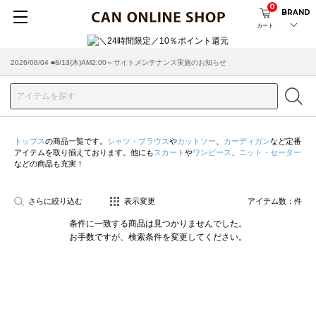
0
BRAND
カート
2026/08/04 ■8/13(木)AM2:00～サイトメンテナンス実施のお知らせ
2026/03/18 ■店舗受け取りサービスのご案内
トップス
の商品一覧です。
シャツ・ブラウス
や
カットソー
、
カーディガン
など定番
アイテムを取り揃えております。他にも
スカート
や
ワンピース
、
ニット・セーター
などの商品も充実！
さらに絞り込む
表示変更
アイテム数：
件
条件に一致する商品は見つかりませんでした。
お手数ですが、検索条件を変更してください。