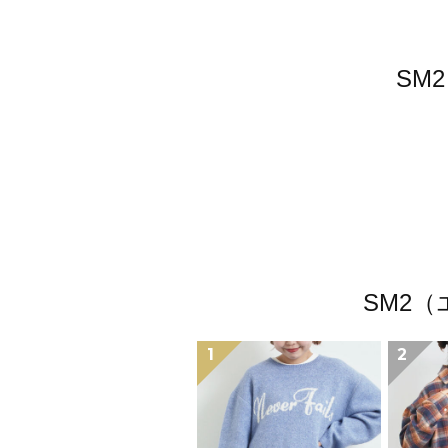
SM
SM2
1
2