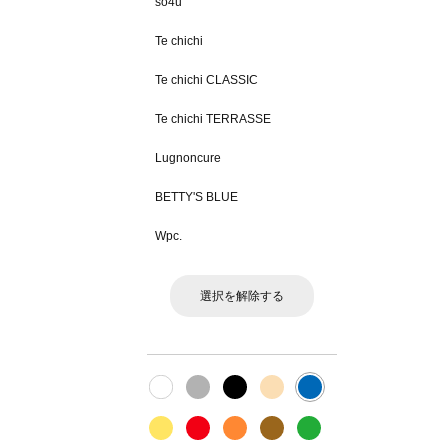
sō4ū
Te chichi
Te chichi CLASSIC
Te chichi TERRASSE
Lugnoncure
BETTY'S BLUE
Wpc.
選択を解除する