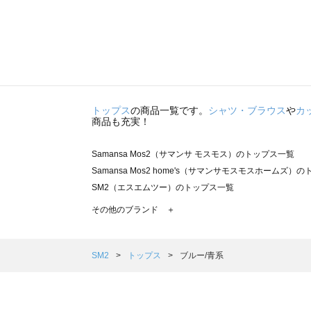
トップス
の商品一覧です。
シャツ・ブラウス
や
カ
商品も充実！
Samansa Mos2（サマンサ モスモス）のトップス一覧
Samansa Mos2 home's（サマンサモスモスホームズ）
SM2（エスエムツー）のトップス一覧
TSUHARU by Samansa Mos2（ツハルバイサマンサ
その他のブランド ＋
sm2rhythm（サマンサモスモス リズム）のトップス一覧
Samansa Mos2 blue（サマンサモスモス ブルー）のト
Samansa Mos2 Lagom（サマンサモスモス ラーゴム）
SM2
トップス
ブルー/青系
ehka sopo（エヘカソポ）のトップス一覧
sō4ū（ソウフォーユー）のトップス一覧
Te chichi（テチチ）のトップス一覧