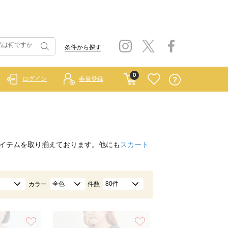
条件から探す
0
ログイン
会員登録
イテムを取り揃えております。他にも
スカート
全色
80件
カラー
件数
お気に入り
お気に入り