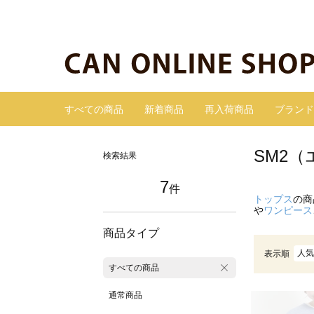
すべての商品
新着商品
再入荷商品
ブランド
SM2
検索結果
7
件
トップス
の商
や
ワンピース
商品タイプ
人気
表示順
すべての商品
通常商品