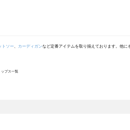
ットソー
、
カーディガン
など定番アイテムを取り揃えております。他に
のトップス一覧
モスモス）のトップス一覧
ップス一覧
のトップス一覧