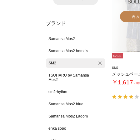
SOL
再入
ブランド
Samansa Mos2
Samansa Mos2 home's
SALE
SM2
SM2
メッシュベー
TSUHARU by Samansa
Mos2
￥1,617
-7
sm2rhythm
Samansa Mos2 blue
Samansa Mos2 Lagom
ehka sopo