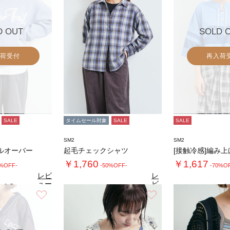
D OUT
SOLD 
荷受付
再入荷
SALE
タイムセール対象
SALE
SALE
SM2
SM2
ルオーバー
起毛チェックシャツ
￥1,760
￥1,617
0%OFF-
-50%OFF-
-70%O
レビ
レ
ュー
ビ
4.8
4.
（8）
を見
ュ
お気に入り
お気に入り
4.5
る
（11）
ー
を
見
る