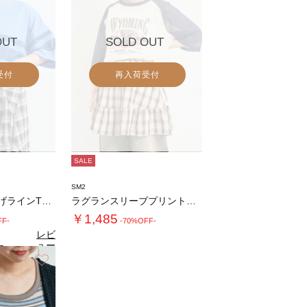
OUT
SOLD OUT
受付
再入荷受付
SALE
SM2
[接触冷感]編み上げラインTシャツ
ラグランスリーブプリントシアーニット
￥1,485
FF-
-70%OFF-
レビ
ュー
3
（4）
を見
お気に入り
る