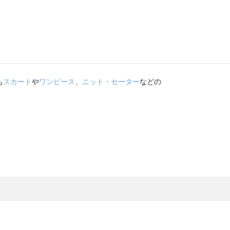
も
スカート
や
ワンピース
、
ニット・セーター
などの