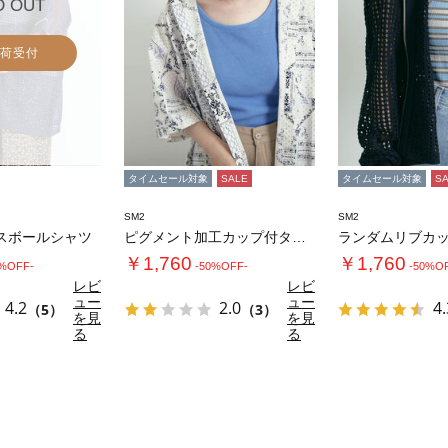
D OUT
荷受付
タイムセール対象
SALE
タイムセール対象
S
SM2
SM2
スボールシャツ
ピグメント加工カップ付タンクトップ
￥1,760
￥1,760
0%OFF-
-50%OFF-
-50%O
レビ
レビ
ュー
ュー
4.2
2.0
4.
（5）
（3）
を見
を見
る
る