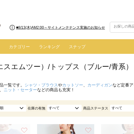
■8/13(木)AM2:00～サイトメンテナンス実施のお知らせ
■【お知らせ】ヤマト運輸の配送遅延・停止について
カテゴリー
ランキング
スナップ
（エスエムツー）/トップス（ブルー/青系）
品一覧です。
シャツ・ブラウス
や
カットソー
、
カーディガン
など定番ア
、
ニット・セーター
などの商品も充実！
順
すべて
すべて
在庫の有無
商品ステータス
お気に入り
お気に入り