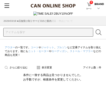
0
BRAND
カート
2026/07/29 ■【お知らせ】ヤマト運輸の配送遅延・停止について
2026/03/18 ■店舗受け取りサービスのご案内
アウター
の一覧です。
コート
や
ジャケット
、
ブルゾン
など定番アイテムを取り揃え
ております。他にも
ニット・セーター
や
カーディガン
、
ストール・マフラー
などの
商品も充実！
さらに絞り込む
表示変更
アイテム数：
件
条件に一致する商品は見つかりませんでした。
お手数ですが、検索条件を変更してください。