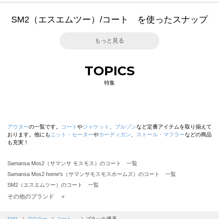
SM2（エスエムツー）/コート を使ったスナップ
もっと見る
TOPICS
特集
アウター
の一覧です。
コート
や
ジャケット
、
ブルゾン
など定番アイテムを取り揃えて
おります。他にも
ニット・セーター
や
カーディガン
、
ストール・マフラー
などの商品
も充実！
Samansa Mos2（サマンサ モスモス）のコート 一覧
Samansa Mos2 home's（サマンサモスモスホームズ）のコート 一覧
SM2（エスエムツー）のコート 一覧
TSUHARU by Samansa Mos2（ツハルバイサマンサモスモス）のコート 一覧
その他のブランド ＋
sm2rhythm（サマンサモスモス リズム）のコート 一覧
Samansa Mos2 blue（サマンサモスモス ブルー）のコート 一覧
SM2
アウター
コート
ブラック/黒系