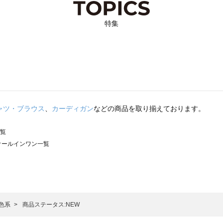
特集
ャツ・ブラウス
、
カーディガン
などの商品を取り揃えております。
一覧
）のオールインワン一覧
サモスモス）のオールインワン一覧
ン一覧
ールインワン一覧
）のオールインワン一覧
色系
商品ステータス:NEW