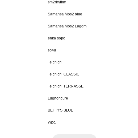
sm2rhythm
Samansa Mos2 blue
Samansa Mos2 Lagom
ehka sopo
sō4ū
Te chichi
Te chichi CLASSIC
Te chichi TERRASSE
Lugnoncure
BETTY'S BLUE
Wpc.