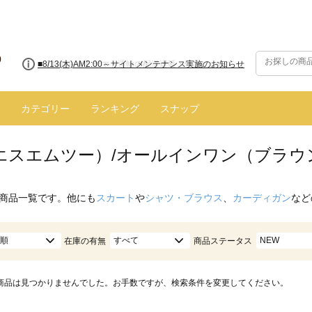
■8/13(木)AM2:00～サイトメンテナンス実施のお知らせ
カテゴリー
ランキング
スナップ
（エスエムツー）/オールインワン（ブラウ
商品一覧です。他にも
スカート
や
シャツ・ブラウス
、
カーディガン
など
順
すべて
NEW
在庫の有無
商品ステータス
商品は見つかりませんでした。お手数ですが、検索条件を変更してください。