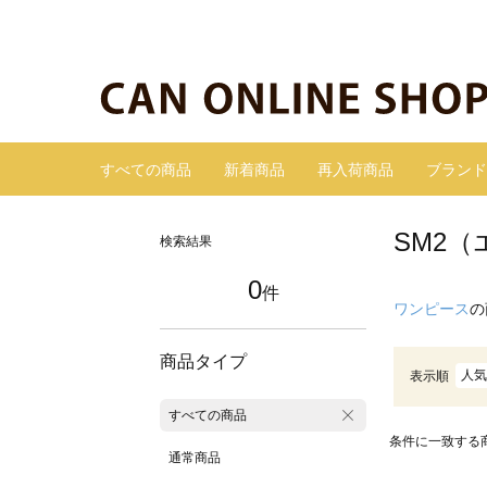
すべての商品
新着商品
再入荷商品
ブランド
SM2
検索結果
0
件
ワンピース
の
商品タイプ
人気
表示順
すべての商品
条件に一致する
通常商品