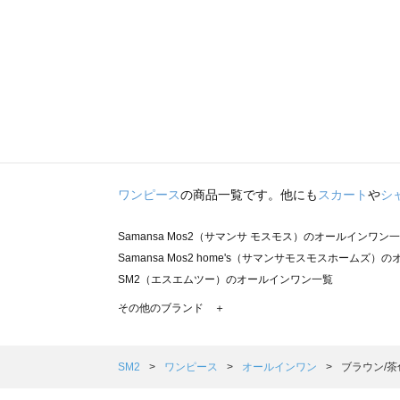
ワンピース
の商品一覧です。他にも
スカート
や
シ
Samansa Mos2（サマンサ モスモス）のオールインワン
Samansa Mos2 home's（サマンサモスモスホームズ
SM2（エスエムツー）のオールインワン一覧
TSUHARU by Samansa Mos2（ツハルバイサマン
その他のブランド ＋
sm2rhythm（サマンサモスモス リズム）のオールインワ
Samansa Mos2 blue（サマンサモスモス ブルー）のオ
Samansa Mos2 Lagom（サマンサモスモス ラーゴム
SM2
ワンピース
オールインワン
ブラウン/茶
ehka sopo（エヘカソポ）のオールインワン一覧