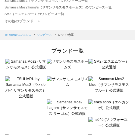
Samansa Mos2（サマンサ モスモス）のワンピース一覧
Samansa Mos2 home's（サマンサモスモスホームズ）のワンピース一覧
SM2（エスエムツー）のワンピース一覧
TSUHARU by Samansa Mos2（ツハルバイサマンサモスモス）のワンピース一覧
その他のブランド ＋
sm2rhythm（サマンサモスモス リズム）のワンピース一覧
Samansa Mos2 blue（サマンサモスモス ブルー）のワンピース一覧
Te chichi CLASSIC
ワンピース
レッド/赤系
Samansa Mos2 Lagom（サマンサモスモス ラーゴム）のワンピース一覧
ehka sopo（エヘカソポ）のワンピース一覧
ブランド一覧
sō4ū（ソウフォーユー）のワンピース一覧
Te chichi（テチチ）のワンピース一覧
Te chichi CLASSIC（テチチ クラシック）のワンピース一覧
Te chichi TERRASSE（テチチ テラス）のワンピース一覧
Lugnoncure（ルノンキュール）のワンピース一覧
BETTY'S BLUE（べティーズブルー）のワンピース一覧
Wpc.（ワールドパーティー）のワンピース一覧